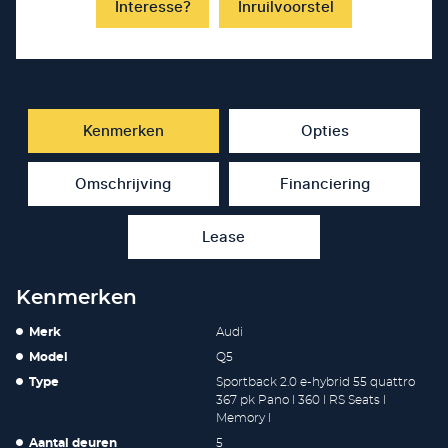
Interesse?
Inruilvoorstel
Kenmerken
Opties
Omschrijving
Financiering
Lease
Kenmerken
Merk
Audi
Model
Q5
Type
Sportback 2.0 e-hybrid 55 quattro
367 pk Pano l 360 l RS Seats l
Memory l
Aantal deuren
5