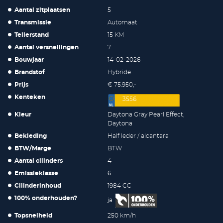
Aantal zitplaatsen
5
Transmissie
Automaat
Tellerstand
15 KM
Aantal versnellingen
7
Bouwjaar
14-02-2026
Brandstof
Hybride
Prijs
€ 75.950,-
Kenteken
3556
Kleur
Daytona Gray Pearl Effect,
Daytona
Bekleding
Half leder / alcantara
BTW/Marge
BTW
Aantal cilinders
4
Emissieklasse
6
Cilinderinhoud
1984 CC
100% onderhouden?
ja
Topsnelheid
250 km/h