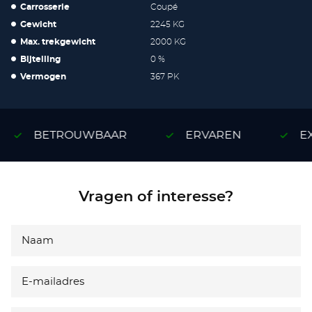
Carrosserie
Coupé
Gewicht
2245 KG
Max. trekgewicht
2000 KG
Bijtelling
0 %
Vermogen
367 PK
BETROUWBAAR
ERVAREN
EX
Vragen of interesse?