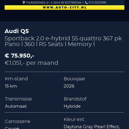
Audi Q5
Sportback 2.0 e-hybrid 55 quattro 367 pk
Pano l 360 l RS Seats l Memory l
€ 75.950,-
€1.051,- per maand
Km-stand
Bouwjaar
15 km
2026
Transmissie
Brandstof
Automaat
Hybride
Kleur ext.
Carrosserie
Daytona Gray Pearl Effect,
Coupé