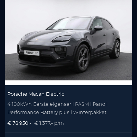
Porsche Macan Electric
4 100kWh Eerste eigenaar l PASM l Pano l
5
Performance Battery plus l Winterpakket
€ 78.950,-
€ 1.377,- p/m
€