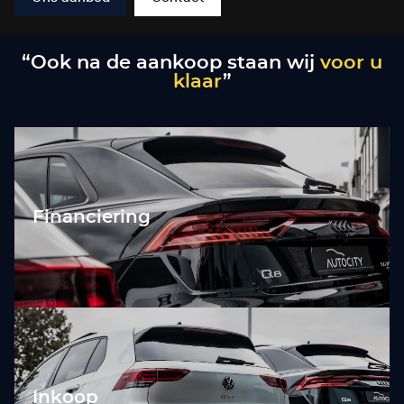
“Ook na de aankoop staan wij
voor u
klaar
”
Financiering
Inkoop