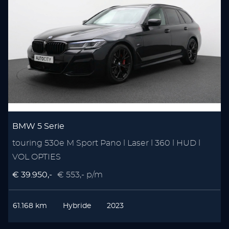
BMW 5 Serie
touring 530e M Sport Pano l Laser l 360 l HUD l
VOL OPTIES
€ 39.950,-
€ 553,- p/m
61.168 km
Hybride
2023