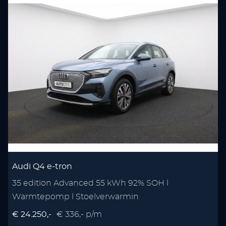
Audi Q4 e-tron
35 edition Advanced 55 kWh 92% SOH l
Warmtepomp l Stoelverwarmin
€ 24.250,-
€ 336,- p/m