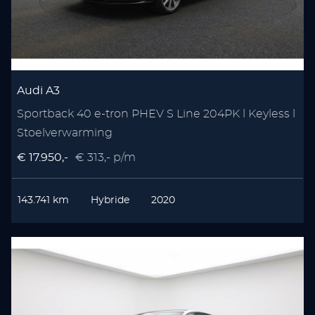
Audi A3
Sportback 40 e-tron PHEV S Line 204PK l Keyless l
Stoelverwarming
€ 17.950,-
€ 313,- p/m
143.741 km
Hybride
2020