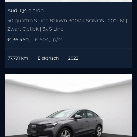
Audi Q4 e-tron
50 quattro S Line 82kWh 300PK SONOS | 20" LM |
Zwart Optiek | 3x S Line
€ 36.450,-
€ 504,- p/m
77.791 km
Elektrisch
2022