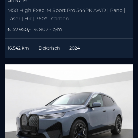
BMW i4
M50 High Exec. M Sport Pro 544PK AWD | Pano |
Laser | HK | 360° | Carbon
€ 57.950,-
€ 802,- p/m
16.542 km
Elektrisch
2024