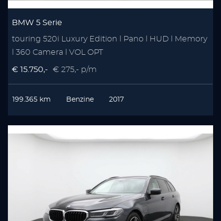
BMW 5 Serie
touring 520i Luxury Edition l Pano l HUD l Memory
l 360 Camera l VOL OPT
€ 15.750,-
€ 275,- p/m
199.365 km
Benzine
2017