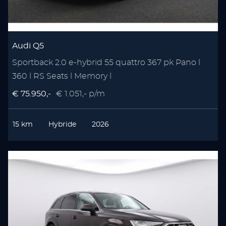
Audi Q5
Sportback 2.0 e-hybrid 55 quattro 367 pk Pano l
360 l RS Seats l Memory l
€ 75.950,-
€ 1.051,- p/m
15 km
Hybride
2026