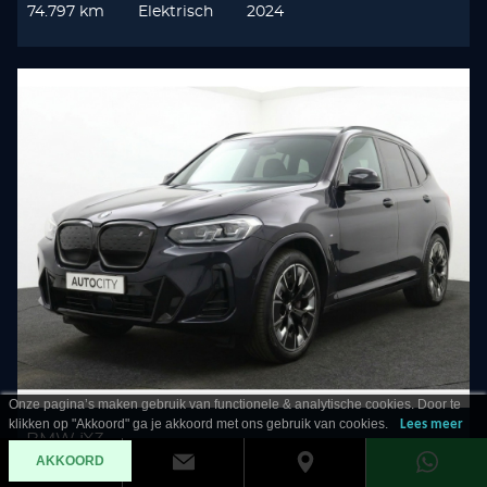
74.797 km
Elektrisch
2024
Onze pagina’s maken gebruik van functionele & analytische cookies. Door te
klikken op "Akkoord" ga je akkoord met ons gebruik van cookies.
Lees meer
BMW iX3
AKKOORD
80KWH High Executive SOH 100%! Pano l HUD l