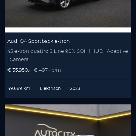
Audi Q4 Sportback e-tron
45 e-tron quattro S Line 90% SOH l HUD l Adaptive
l Camera
€ 35.950,-
€ 497,- p/m
49.689 km
Elektrisch
2023