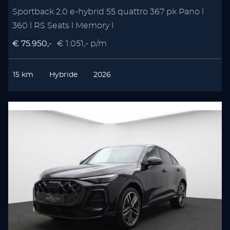
Sportback 2.0 e-hybrid 55 quattro 367 pk Pano l
360 l RS Seats l Memory l
€ 75.950,-
€ 1.051,- p/m
15 km
Hybride
2026