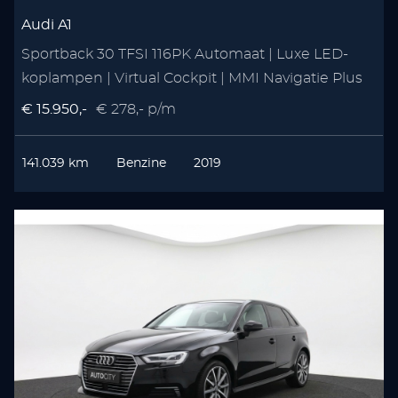
Audi A1
Sportback 30 TFSI 116PK Automaat | Luxe LED-
koplampen | Virtual Cockpit | MMI Navigatie Plus
€ 15.950,-
€ 278,- p/m
141.039 km
Benzine
2019