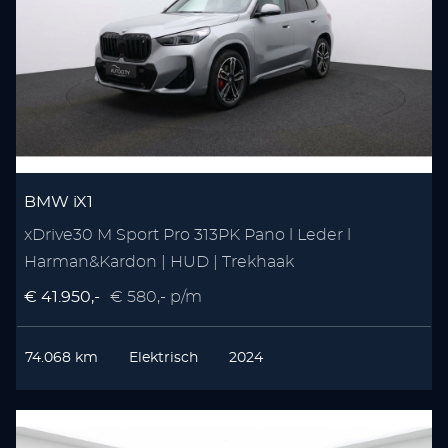
BMW iX1
xDrive30 M Sport Pro 313PK Pano l Leder l
Harman&Kardon | HUD | Trekhaak
€ 41.950,-
€ 580,- p/m
74.068 km
Elektrisch
2024