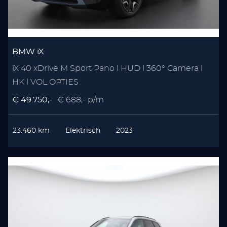
BMW iX
iX 40 xDrive M Sport Pano l HUD l 360° Camera l
HK l VOL OPTIES
€ 49.750,-
€ 688,- p/m
23.460 km
Elektrisch
2023