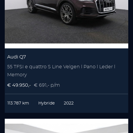
Audi Q7
55 TFSI e quattro S Line Velgen l Pano l Leder l
Memory
€ 49.950,-
€ 691,- p/m
113.787 km
Hybride
2022