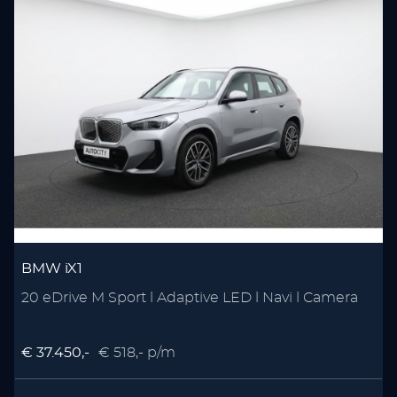
BMW iX1
20 eDrive M Sport l Adaptive LED l Navi l Camera
€ 37.450,-
€ 518,- p/m