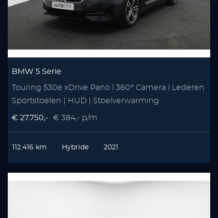
BMW 5 Serie
Touring 530e xDrive Pano l 360° Camera l Lederen
Sportstoelen | HUD | Stoelverwarming
€ 27.750,-
€ 384,- p/m
112.416 km
Hybride
2021