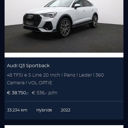
Audi Q3 Sportback
45 TFSI e S Line 20 Inch l Pano l Leder l 360
Camera l VOL OPTIE
€ 38.750,-
€ 536,- p/m
33.234 km
Hybride
2022