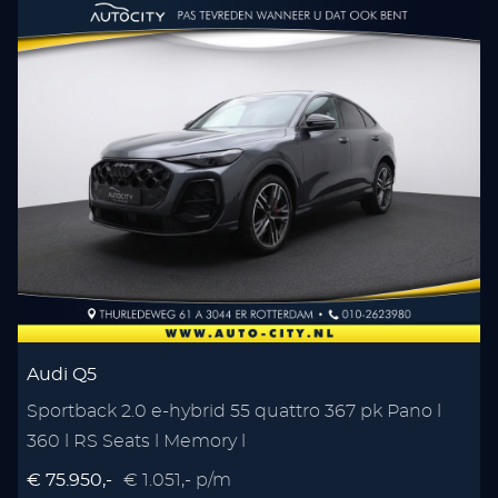
Audi Q5
Sportback 2.0 e-hybrid 55 quattro 367 pk Pano l
360 l RS Seats l Memory l
€ 75.950,-
€ 1.051,- p/m