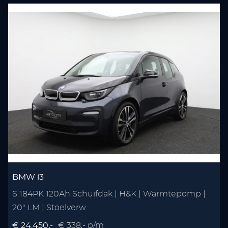
BMW i3
S 184PK 120Ah Schuifdak | H&K | Warmtepomp |
20" LM | Stoelverw.
€ 24.450,-
€ 338,- p/m