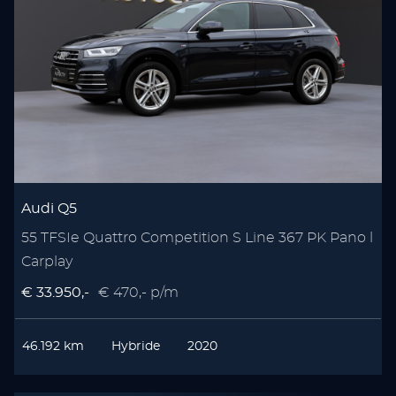
Audi Q5
55 TFSIe Quattro Competition S Line 367 PK Pano l
Carplay
€ 33.950,-
€ 470,- p/m
46.192 km
Hybride
2020