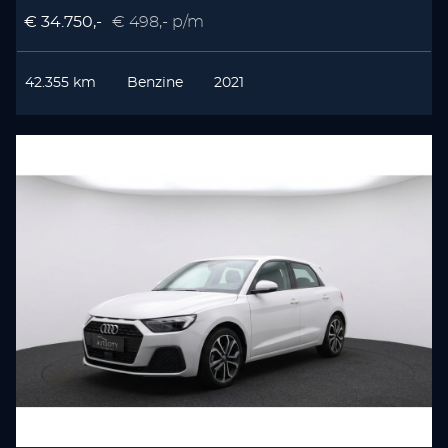
€ 34.750,-
€ 498,- p/m
42.355 km
Benzine
2021