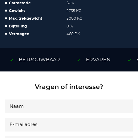
Carrosserie
SUV
Gewicht
2735 KG
Max. trekgewicht
3000 KG
Bijtelling
0 %
Vermogen
460 PK
BETROUWBAAR
ERVAREN
E
Vragen of interesse?