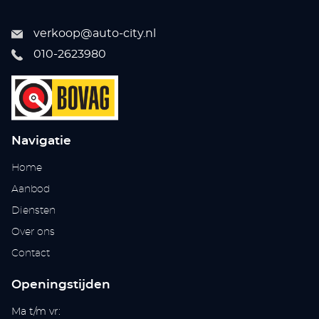
verkoop@auto-city.nl
010-2623980
Navigatie
Home
Aanbod
Diensten
Over ons
Contact
Openingstijden
Ma t/m vr: