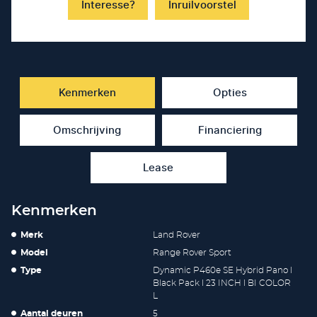
Interesse?
Inruilvoorstel
Kenmerken
Opties
Omschrijving
Financiering
Lease
Kenmerken
Merk
Land Rover
Model
Range Rover Sport
Type
Dynamic P460e SE Hybrid Pano l
Black Pack l 23 INCH l BI COLOR
L
Aantal deuren
5