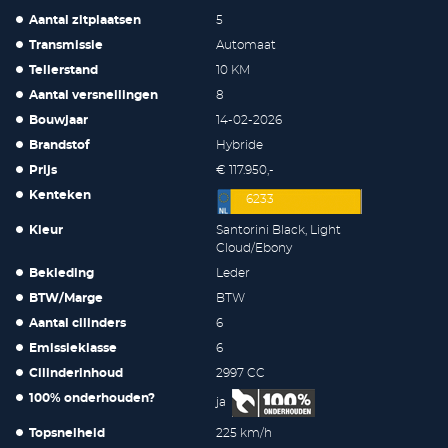
Aantal zitplaatsen
5
Transmissie
Automaat
Tellerstand
10 KM
Aantal versnellingen
8
Bouwjaar
14-02-2026
Brandstof
Hybride
Prijs
€ 117.950,-
Kenteken
6233
Kleur
Santorini Black, Light
Cloud/Ebony
Bekleding
Leder
BTW/Marge
BTW
Aantal cilinders
6
Emissieklasse
6
Cilinderinhoud
2997 CC
100% onderhouden?
ja
Topsnelheid
225 km/h