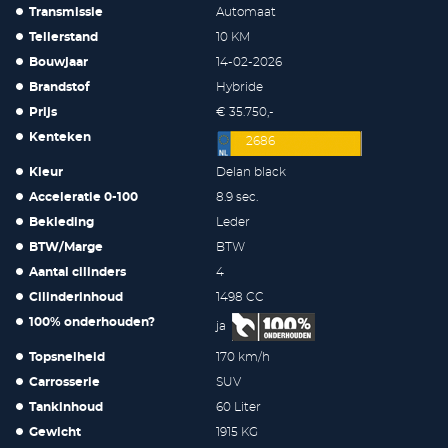
Transmissie
Automaat
Tellerstand
10 KM
Bouwjaar
14-02-2026
Brandstof
Hybride
Prijs
€ 35.750,-
Kenteken
2686
Kleur
Delan black
Acceleratie 0-100
8.9 sec.
Bekleding
Leder
BTW/Marge
BTW
Aantal cilinders
4
Cilinderinhoud
1498 CC
100% onderhouden?
ja
Topsnelheid
170 km/h
Carrosserie
SUV
Tankinhoud
60 Liter
Gewicht
1915 KG