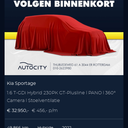
Kia Sportage
1.6 T-GDi Hybrid 230PK GT-Plusline l PANO l 360°
Camera l Stoelventilatie
€ 32.950,-
€ 456,- p/m
€
49.866 km
Hybride
2022