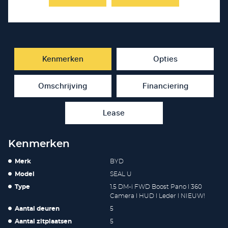
Kenmerken
Opties
Omschrijving
Financiering
Lease
Kenmerken
Merk
BYD
Model
SEAL U
Type
1.5 DM-i FWD Boost Pano l 360
Camera l HUD l Leder l NIEUW!
Aantal deuren
5
Aantal zitplaatsen
5