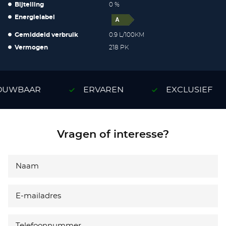
Bijtelling
0 %
Energielabel
Gemiddeld verbruik
0.9 L/100KM
Vermogen
218 PK
UWBAAR
ERVAREN
EXCLUSIEF
Vragen of interesse?