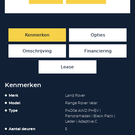
Kenmerken
Opties
Omschrijving
Financiering
Lease
Kenmerken
Merk
Land Rover
Model
Range Rover Velar
Type
P400e AWD PHEV |
Panoramadak l Black Pack |
Leder | Adaptive C
Aantal deuren
5