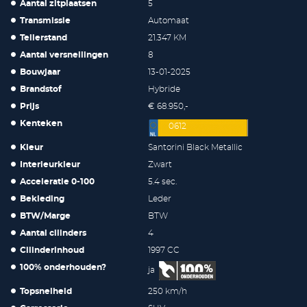
Aantal zitplaatsen
5
Transmissie
Automaat
Tellerstand
21.347 KM
Aantal versnellingen
8
Bouwjaar
13-01-2025
Brandstof
Hybride
Prijs
€ 68.950,-
Kenteken
0612
Kleur
Santorini Black Metallic
Interieurkleur
Zwart
Acceleratie 0-100
5.4 sec.
Bekleding
Leder
BTW/Marge
BTW
Aantal cilinders
4
Cilinderinhoud
1997 CC
100% onderhouden?
ja
Topsnelheid
250 km/h