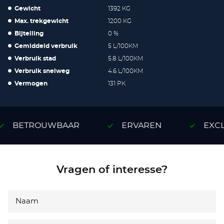
Gewicht
1392 KG
Max. trekgewicht
1200 KG
Bijtelling
0 %
Gemiddeld verbruik
5 L/100KM
Verbruik stad
5.8 L/100KM
Verbruik snelweg
4.6 L/100KM
Vermogen
131 PK
BETROUWBAAR
ERVAREN
EXCLU
Vragen of interesse?