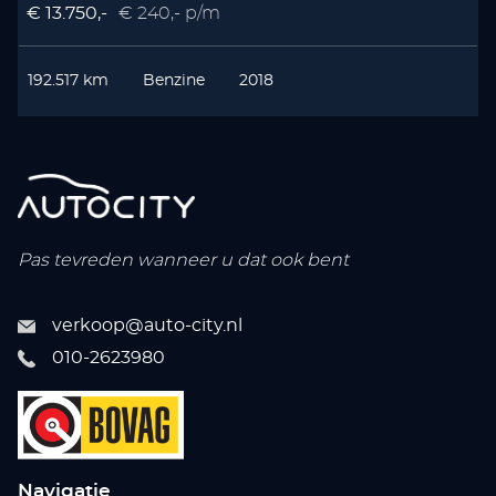
€ 13.750,-
€ 240,- p/m
€
192.517 km
Benzine
2018
Pas tevreden wanneer u dat ook bent
verkoop@auto-city.nl
010-2623980
Navigatie