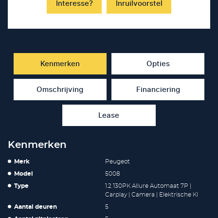
Interesse?
Inruilvoorstel
Kenmerken
Opties
Omschrijving
Financiering
Lease
Kenmerken
Merk
Peugeot
Model
5008
Type
1.2 130PK Allure Automaat 7P |
Carplay | Camera | Elektrische Kl
Aantal deuren
5