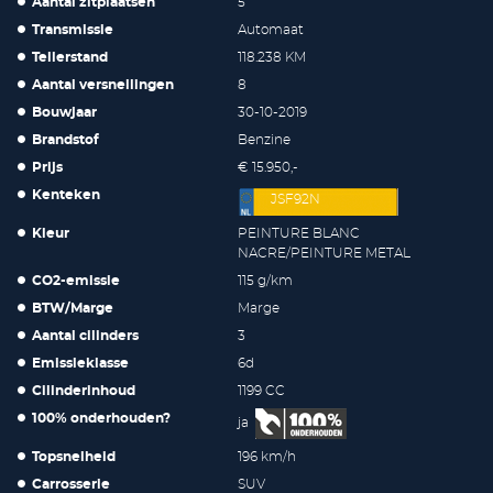
Aantal zitplaatsen
5
Transmissie
Automaat
Tellerstand
118.238 KM
Aantal versnellingen
8
Bouwjaar
30-10-2019
Brandstof
Benzine
Prijs
€ 15.950,-
Kenteken
JSF92N
Kleur
PEINTURE BLANC
NACRE/PEINTURE METAL
CO2-emissie
115 g/km
BTW/Marge
Marge
Aantal cilinders
3
Emissieklasse
6d
Cilinderinhoud
1199 CC
100% onderhouden?
ja
Topsnelheid
196 km/h
Carrosserie
SUV