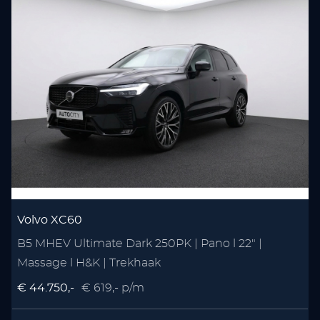
Volvo XC60
B5 MHEV Ultimate Dark 250PK | Pano l 22" |
1
Massage l H&K | Trekhaak
T
€ 44.750,-
€ 619,- p/m
€