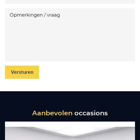
Versturen
Aanbevolen
occasions