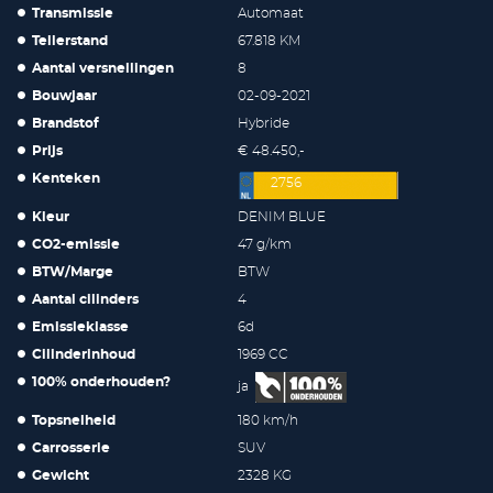
Transmissie
Automaat
Tellerstand
67.818 KM
Aantal versnellingen
8
Bouwjaar
02-09-2021
Brandstof
Hybride
Prijs
€ 48.450,-
Kenteken
2756
Kleur
DENIM BLUE
CO2-emissie
47 g/km
BTW/Marge
BTW
Aantal cilinders
4
Emissieklasse
6d
Cilinderinhoud
1969 CC
100% onderhouden?
ja
Topsnelheid
180 km/h
Carrosserie
SUV
Gewicht
2328 KG