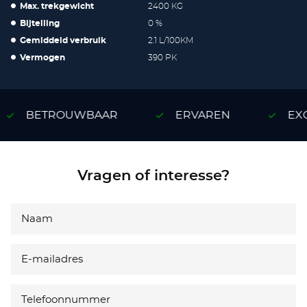
Max. trekgewicht
2400 KG
Bijtelling
0 %
Gemiddeld verbruik
2.1 L/100KM
Vermogen
390 PK
BETROUWBAAR
ERVAREN
EXC
Vragen of interesse?