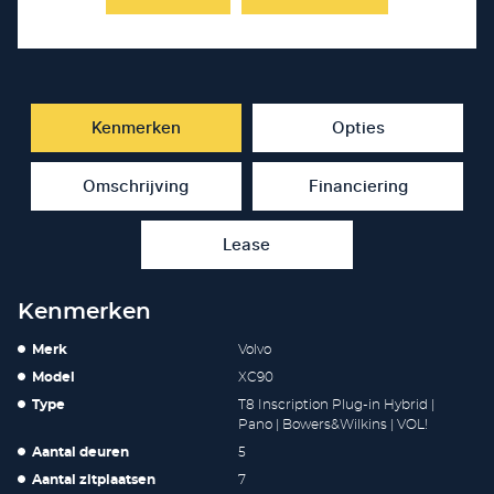
Kenmerken
Opties
Omschrijving
Financiering
Lease
Kenmerken
Merk
Volvo
Model
XC90
Type
T8 Inscription Plug-in Hybrid |
Pano | Bowers&Wilkins | VOL!
Aantal deuren
5
Aantal zitplaatsen
7