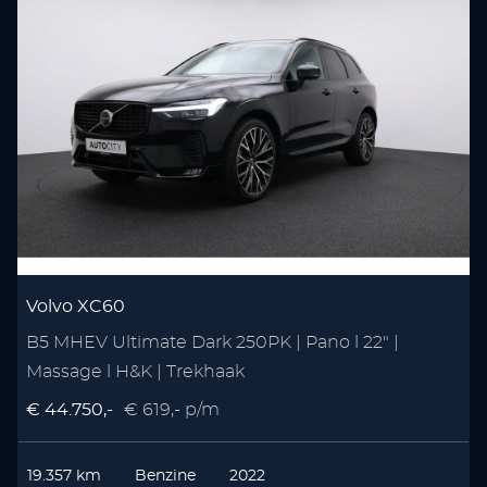
Volvo XC60
B5 MHEV Ultimate Dark 250PK | Pano l 22" |
1
Massage l H&K | Trekhaak
T
€ 44.750,-
€ 619,- p/m
€
19.357 km
Benzine
2022