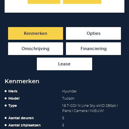
Kenmerken
Opties
Omschrijving
Financiering
Lease
Kenmerken
Merk
Hyundai
Model
Tucson
Type
1.6 T-GDI N Line Sky 4WD 285pk l
Pano l Camera l NIEUW!
Aantal deuren
5
Aantal zitplaatsen
5