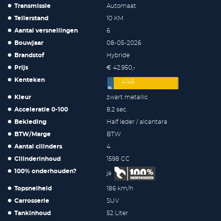
Transmissie
Automaat
Tellerstand
10 KM
Aantal versnellingen
6
Bouwjaar
08-05-2026
Brandstof
Hybride
Prijs
€ 42.950,-
Kenteken
4145
Kleur
zwart metallic
Acceleratie 0-100
8.2 sec.
Bekleding
Half leder / alcantara
BTW/Marge
BTW
Aantal cilinders
4
Cilinderinhoud
1598 CC
100% onderhouden?
ja
Topsnelheid
186 km/h
Carrosserie
SUV
Tankinhoud
52 Liter