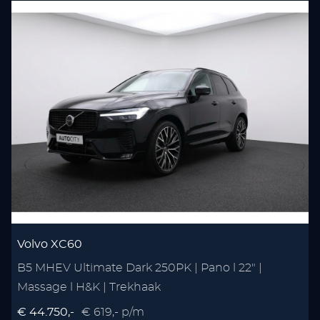
Volvo XC60
B5 MHEV Ultimate Dark 250PK | Pano l 22" |
Massage l H&K | Trekhaak
€ 44.750,-
€ 619,- p/m
€