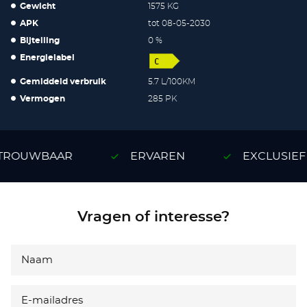
Gewicht
1575 KG
APK
tot 08-05-2030
Bijtelling
0 %
Energielabel
Gemiddeld verbruik
5.7 L/100KM
Vermogen
285 PK
ROUWBAAR
ERVAREN
EXCLUSIEF
Vragen of interesse?