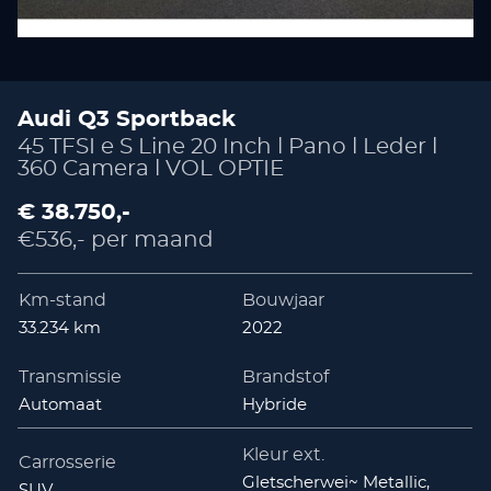
Audi Q3 Sportback
45 TFSI e S Line 20 Inch l Pano l Leder l
360 Camera l VOL OPTIE
€ 38.750,-
€536,- per maand
Km-stand
Bouwjaar
33.234 km
2022
Transmissie
Brandstof
Automaat
Hybride
Kleur ext.
Carrosserie
Gletscherwei~ Metallic,
SUV