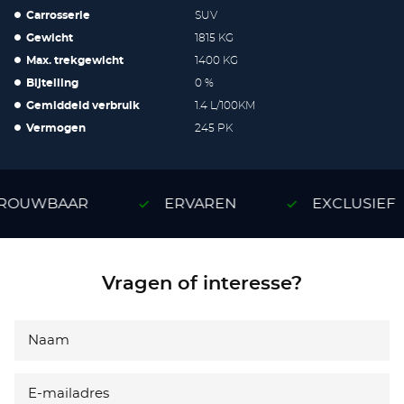
Carrosserie
SUV
Gewicht
1815 KG
Max. trekgewicht
1400 KG
Bijtelling
0 %
Gemiddeld verbruik
1.4 L/100KM
Vermogen
245 PK
ROUWBAAR
ERVAREN
EXCLUSIEF
Vragen of interesse?