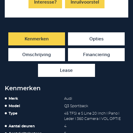
Interesse?
Inruilvoorstel
Kenmerken
Opties
Omschrijving
Financiering
Lease
Kenmerken
Merk
Audi
Model
Q3 Sportback
Type
45 TFSI e S Line 20 Inch l Pano l
Leder l 360 Camera l VOL OPTIE
Aantal deuren
4