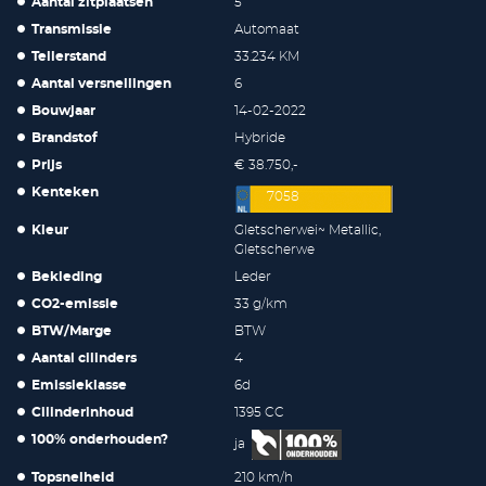
Aantal zitplaatsen
5
Transmissie
Automaat
Tellerstand
33.234 KM
Aantal versnellingen
6
Bouwjaar
14-02-2022
Brandstof
Hybride
Prijs
€ 38.750,-
Kenteken
7058
Kleur
Gletscherwei~ Metallic,
Gletscherwe
Bekleding
Leder
CO2-emissie
33 g/km
BTW/Marge
BTW
Aantal cilinders
4
Emissieklasse
6d
Cilinderinhoud
1395 CC
100% onderhouden?
ja
Topsnelheid
210 km/h