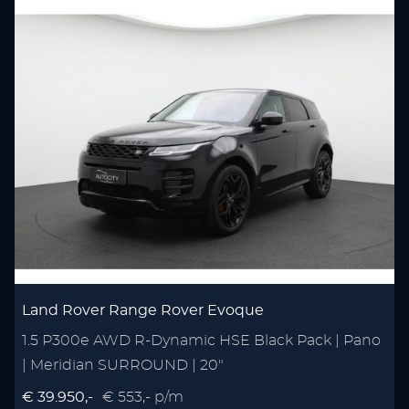
Land Rover Range Rover Evoque
1.5 P300e AWD R-Dynamic HSE Black Pack | Pano
| Meridian SURROUND | 20"
€ 39.950,-
€ 553,- p/m
€