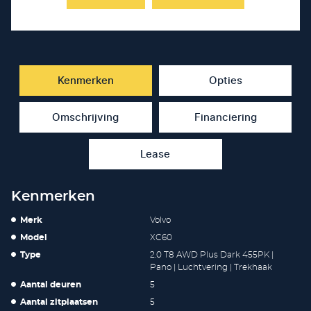
Kenmerken
Opties
Omschrijving
Financiering
Lease
Kenmerken
Merk
Volvo
Model
XC60
Type
2.0 T8 AWD Plus Dark 455PK |
Pano | Luchtvering | Trekhaak
Aantal deuren
5
Aantal zitplaatsen
5