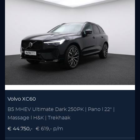
Volvo XC60
B5 MHEV Ultimate Dark 250PK | Pano l 22" |
Massage l H&K | Trekhaak
€ 44.750,-
€ 619,- p/m
€