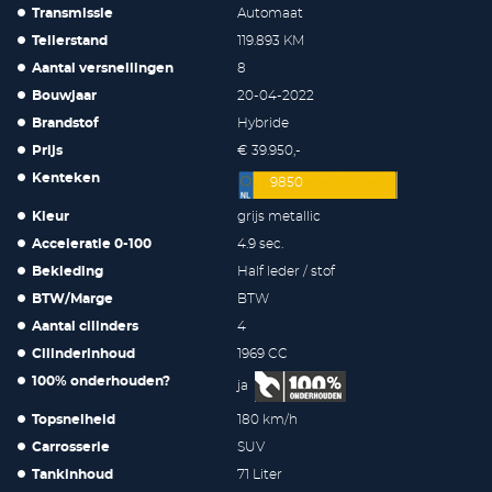
Transmissie
Automaat
Tellerstand
119.893 KM
Aantal versnellingen
8
Bouwjaar
20-04-2022
Brandstof
Hybride
Prijs
€ 39.950,-
Kenteken
9850
Kleur
grijs metallic
Acceleratie 0-100
4.9 sec.
Bekleding
Half leder / stof
BTW/Marge
BTW
Aantal cilinders
4
Cilinderinhoud
1969 CC
100% onderhouden?
ja
Topsnelheid
180 km/h
Carrosserie
SUV
Tankinhoud
71 Liter