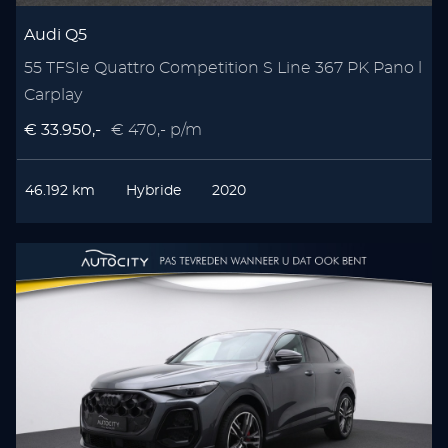
Audi Q5
55 TFSIe Quattro Competition S Line 367 PK Pano l
Carplay
€ 33.950,-
€ 470,- p/m
46.192 km
Hybride
2020