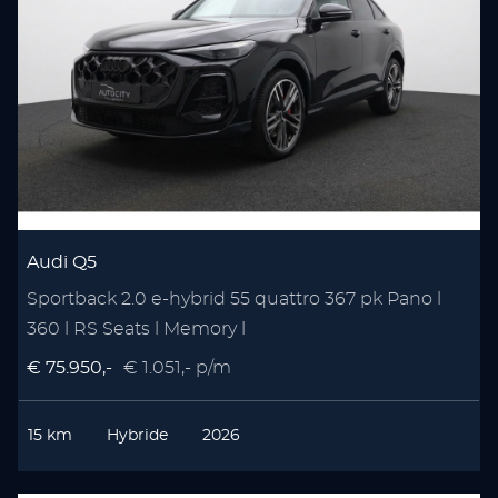
Audi Q5
Sportback 2.0 e-hybrid 55 quattro 367 pk Pano l
360 l RS Seats l Memory l
€ 75.950,-
€ 1.051,- p/m
15 km
Hybride
2026