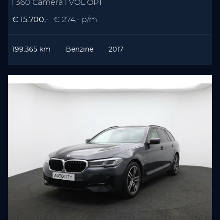
l 360 Camera l VOL OPT
€ 15.700,-
€ 274,- p/m
199.365 km
Benzine
2017