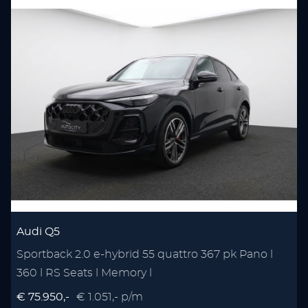
Audi Q5
Sportback 2.0 e-hybrid 55 quattro 367 pk Pano l
360 l RS Seats l Memory l
€ 75.950,-
€ 1.051,- p/m