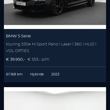
BMW 5 Serie
touring 530e M Sport Pano l Laser l 360 l HUD l
VOL OPTIES
€ 39.950,-
€ 553,- p/m
61.168 km
Hybride
2023