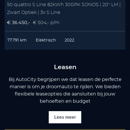
50 quattro S Line 82kWh 300PK SONOS | 20" LM |
Zwart Optiek | 3x S Line
€ 36.450,-
€ 504,- p/m
77.791 km
Elektrisch
2022
Leasen
Bij AutoCity begrijpen we dat leasen de perfecte
manier is om je droomauto te rijden. We bieden
flexibele leaseopties die aansluiten bij jouw
behoeften en budget
Lees meer