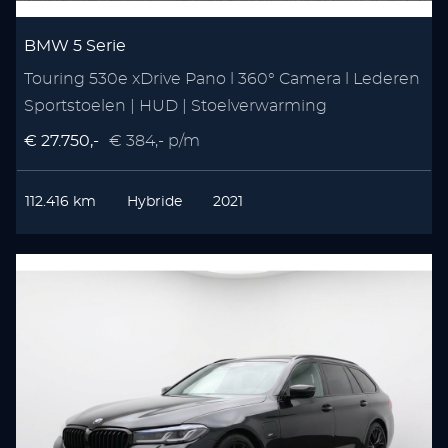
BMW 5 Serie
Touring 530e xDrive Pano l 360° Camera l Lederen
Sportstoelen | HUD | Stoelverwarming
€ 27.750,-
€ 384,- p/m
112.416 km
Hybride
2021