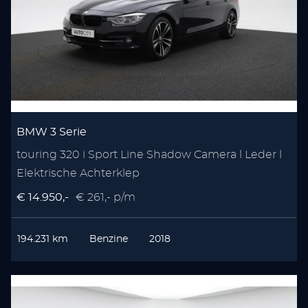
BMW 3 Serie
touring 320 i Sport Line Shadow Camera l Leder l
Elektrische Achterklep
€ 14.950,-
€ 261,- p/m
194.231 km
Benzine
2018