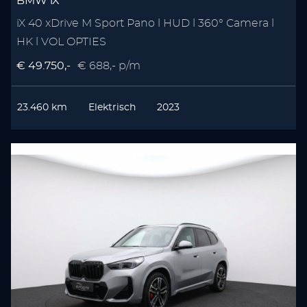
BMW iX
iX 40 xDrive M Sport Pano l HUD l 360° Camera l
HK l VOL OPTIES
€ 49.750,-
€ 688,- p/m
23.460 km
Elektrisch
2023