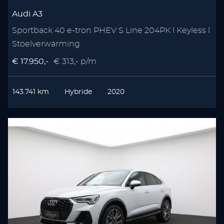
Audi A3
Sportback 40 e-tron PHEV S Line 204PK l Keyless l
Stoelverwarming
€ 17.950,-
€ 313,- p/m
143.741 km
Hybride
2020