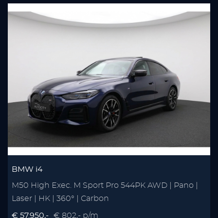
BMW i4
M50 High Exec. M Sport Pro 544PK AWD | Pano |
Laser | HK | 360° | Carbon
€ 57.950,-
€ 802,- p/m