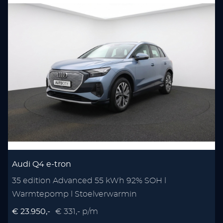
Audi Q4 e-tron
35 edition Advanced 55 kWh 92% SOH l
Warmtepomp l Stoelverwarmin
€ 23.950,-
€ 331,- p/m