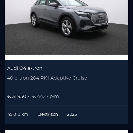
Audi Q4 e-tron
40 e-tron 204 PK l Adaptive Cruise
€ 31.950,-
€ 442,- p/m
45.010 km
Elektrisch
2023