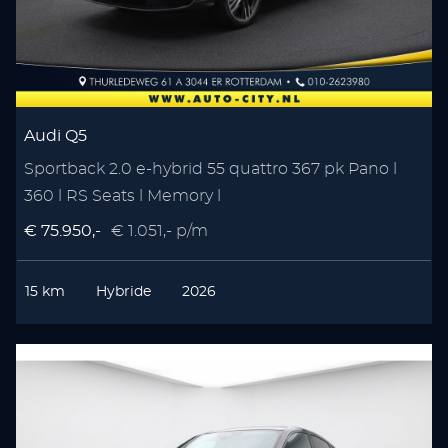
Audi Q5
Sportback 2.0 e-hybrid 55 quattro 367 pk Pano l
360 l RS Seats l Memory l
€ 75.950,-
€ 1.051,- p/m
15 km
Hybride
2026