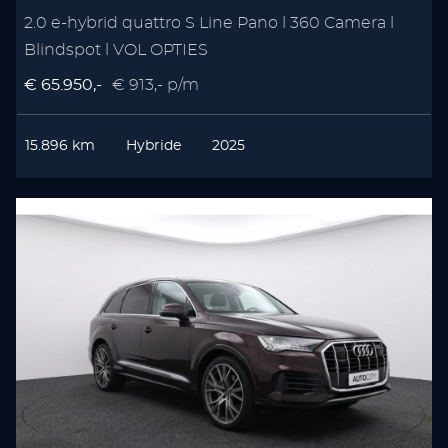
2.0 e-hybrid quattro S Line Pano l 360 Camera l
Blindspot l VOL OPTIES
€ 65.950,-
€ 913,- p/m
15.896 km
Hybride
2025