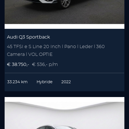
Audi Q3 Sportback
45 TFSI e S Line 20 Inch l Pano l Leder l 360
Camera l VOL OPTIE
€ 38.750,-
€ 536,- p/m
33.234 km
Hybride
2022