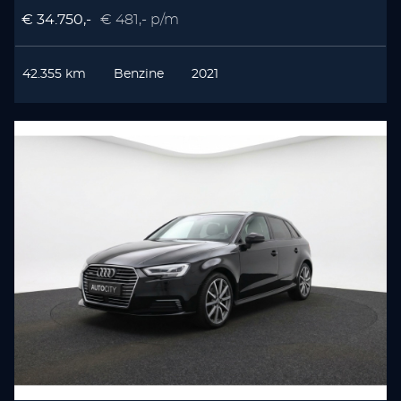
€ 34.750,-
€ 481,- p/m
42.355 km
Benzine
2021