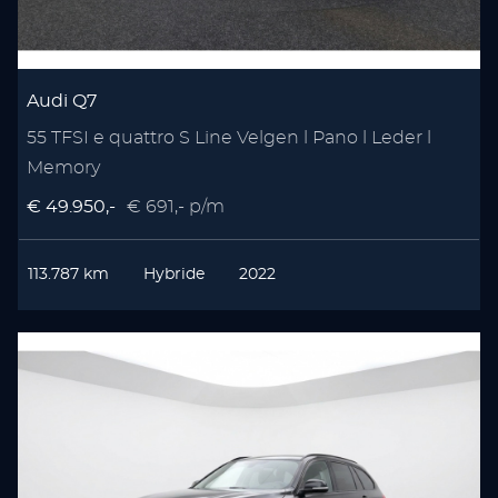
Audi Q7
55 TFSI e quattro S Line Velgen l Pano l Leder l
Memory
€ 49.950,-
€ 691,- p/m
113.787 km
Hybride
2022