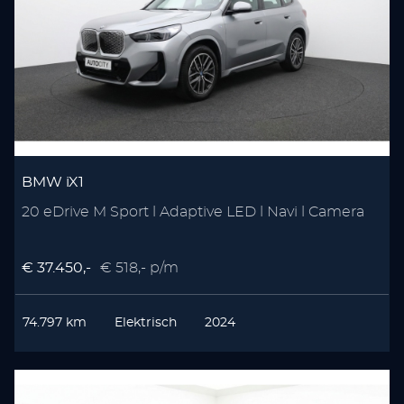
BMW iX1
20 eDrive M Sport l Adaptive LED l Navi l Camera
€ 37.450,-
€ 518,- p/m
74.797 km
Elektrisch
2024