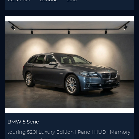
192.517 km
Benzine
2018
BMW 5 Serie
touring 520i Luxury Edition l Pano l HUD l Memory