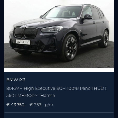
BMW iX3
80KWH High Executive SOH 100%! Pano l HUD l
360 l MEMORY l Harma
€ 43.750,-
€ 763,- p/m