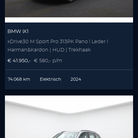
BMW iX1
xDrive30 M Sport Pro 313PK Pano l Leder l
Harman&Kardon | HUD | Trekhaak
€ 41.950,-
€ 580,- p/m
74.068 km
Elektrisch
2024