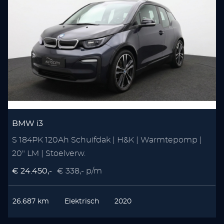
BMW i3
S 184PK 120Ah Schuifdak | H&K | Warmtepomp |
20" LM | Stoelverw.
€ 24.450,-
€ 338,- p/m
26.687 km
Elektrisch
2020