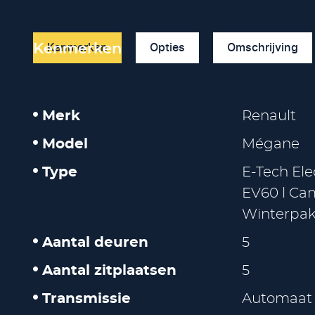
Kenmerken
Opties
Omschrijving
Kenmerken
Merk
Renault
Model
Mégane
Type
E-Tech Ele
EV60 l Cam
Winterpakk
Aantal deuren
5
Aantal zitplaatsen
5
Transmissie
Automaat