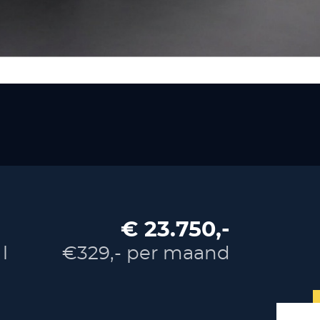
€ 23.750,-
l
€329,- per maand