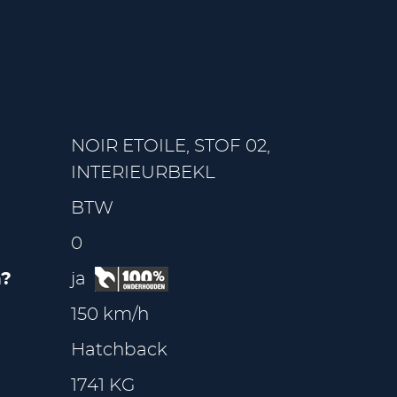
NOIR ETOILE, STOF 02,
INTERIEURBEKL
BTW
0
?
ja
150 km/h
Hatchback
1741 KG