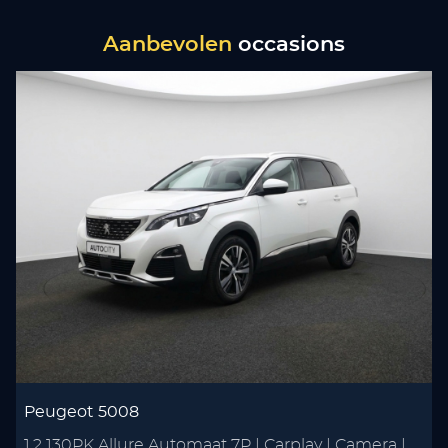
Aanbevolen
occasions
Peugeot 5008
1.2 130PK Allure Automaat 7P | Carplay | Camera |
S