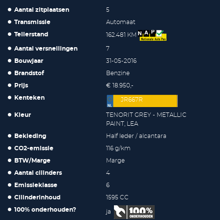
Aantal zitplaatsen
5
Transmissie
Automaat
Tellerstand
162.481 KM
Aantal versnellingen
7
Bouwjaar
31-05-2016
Brandstof
Benzine
Prijs
€ 18.950,-
Kenteken
JR667R
Kleur
TENORIT GREY - METALLIC
PAINT, LEA
Bekleding
Half leder / alcantara
CO2-emissie
116 g/km
BTW/Marge
Marge
Aantal cilinders
4
Emissieklasse
6
Cilinderinhoud
1595 CC
100% onderhouden?
ja