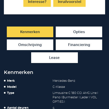
Interesse?
Inruilvoorstel
Kenmerken
Opties
Omschrijving
Financiering
Lease
Kenmerken
Merk
Mercedes-Benz
Model
C-Klasse
Type
Limousine C 180 CGI AMG Line l
Pano l Burmester l Leder l VOL
OPTIES l
Aantal deuren
4