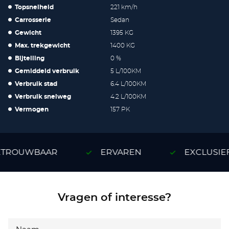
Topsnelheid
221 km/h
Carrosserie
Sedan
Gewicht
1395 KG
Max. trekgewicht
1400 KG
Bijtelling
0 %
Gemiddeld verbruik
5 L/100KM
Verbruik stad
6.4 L/100KM
Verbruik snelweg
4.2 L/100KM
Vermogen
157 PK
TROUWBAAR
ERVAREN
EXCLUSIEF
Vragen of interesse?