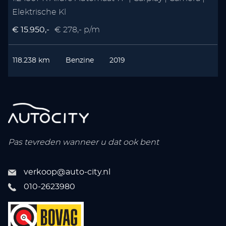
Elektrische Kl
€ 15.950,-
€ 278,- p/m
€
118.238 km
Benzine
2019
Pas tevreden wanneer u dat ook bent
verkoop@auto-city.nl
010-2623980