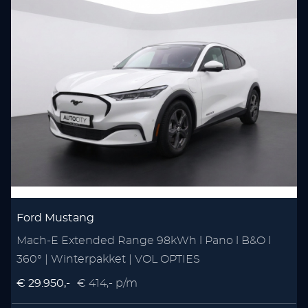
Ford Mustang
Mach-E Extended Range 98kWh l Pano l B&O l
1
360° | Winterpakket | VOL OPTIES
A
€ 29.950,-
€ 414,- p/m
€