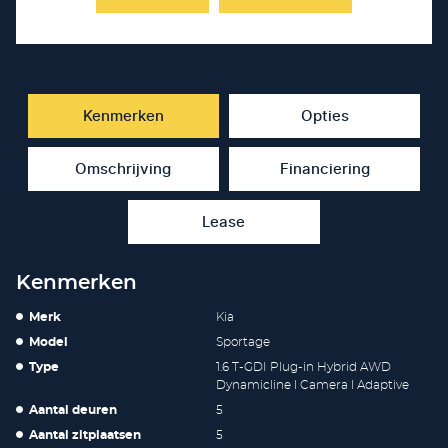
Kenmerken
Opties
Omschrijving
Financiering
Lease
Kenmerken
Merk
Kia
Model
Sportage
Type
1.6 T-GDI Plug-in Hybrid AWD
Dynamicline l Camera l Adaptive
Aantal deuren
5
Aantal zitplaatsen
5