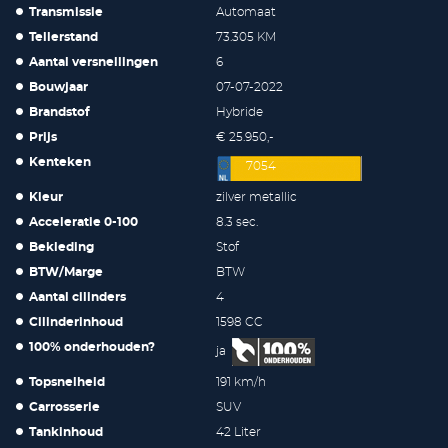
Transmissie
Automaat
Tellerstand
73.305 KM
Aantal versnellingen
6
Bouwjaar
07-07-2022
Brandstof
Hybride
Prijs
€ 25.950,-
Kenteken
7054
Kleur
zilver metallic
Acceleratie 0-100
8.3 sec.
Bekleding
Stof
BTW/Marge
BTW
Aantal cilinders
4
Cilinderinhoud
1598 CC
100% onderhouden?
ja
Topsnelheid
191 km/h
Carrosserie
SUV
Tankinhoud
42 Liter