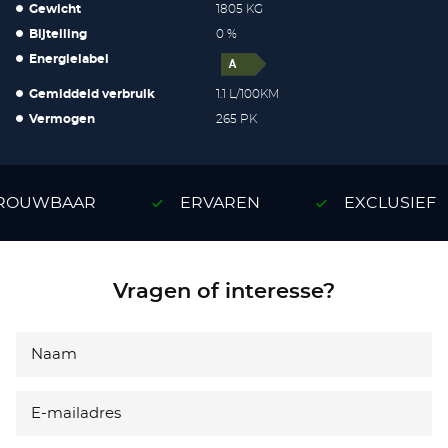
Gewicht
1805 KG
Bijtelling
0 %
Energielabel
Gemiddeld verbruik
1.1 L/100KM
Vermogen
265 PK
OUWBAAR
ERVAREN
EXCLUSIEF
Vragen of interesse?