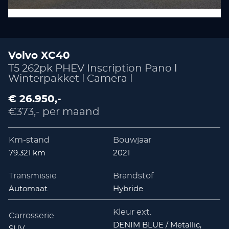
Volvo XC40
T5 262pk PHEV Inscription Pano l
Winterpakket l Camera l
€ 26.950,-
€373,- per maand
Km-stand
Bouwjaar
79.321 km
2021
Transmissie
Brandstof
Automaat
Hybride
Kleur ext.
Carrosserie
DENIM BLUE / Metallic,
SUV