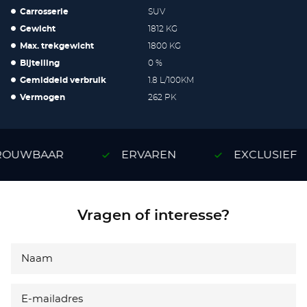
Carrosserie
SUV
Gewicht
1812 KG
Max. trekgewicht
1800 KG
Bijtelling
0 %
Gemiddeld verbruik
1.8 L/100KM
Vermogen
262 PK
OUWBAAR
ERVAREN
EXCLUSIEF
Vragen of interesse?