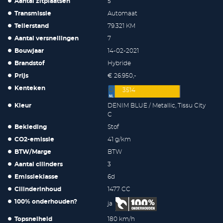
Aantal zitplaatsen
5
Transmissie
Automaat
Tellerstand
79.321 KM
Aantal versnellingen
7
Bouwjaar
14-02-2021
Brandstof
Hybride
Prijs
€ 26.950,-
Kenteken
3514
Kleur
DENIM BLUE / Metallic, Tissu City
C
Bekleding
Stof
CO2-emissie
41 g/km
BTW/Marge
BTW
Aantal cilinders
3
Emissieklasse
6d
Cilinderinhoud
1477 CC
100% onderhouden?
ja
Topsnelheid
180 km/h