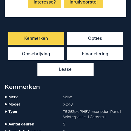
Interesse?
Inruilvoorstel
Kenmerken
Opties
Omschrijving
Financiering
Lease
Kenmerken
Merk
Volvo
Model
XC40
Type
T5 262pk PHEV Inscription Pano l
Winterpakket l Camera l
Aantal deuren
5