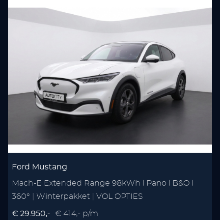
Ford Mustang
Mach-E Extended Range 98kWh l Pano l B&O l
1
360° | Winterpakket | VOL OPTIES
A
€ 29.950,-
€ 414,- p/m
€