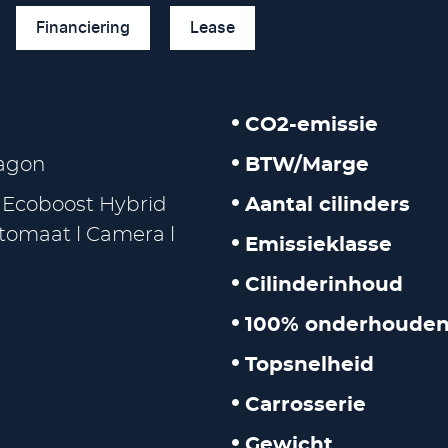
Financiering
Lease
CO2-emissie
agon
BTW/Marge
0 Ecoboost Hybrid
Aantal cilinders
tomaat l Camera l
Emissieklasse
Cilinderinhoud
100% onderhouden
Topsnelheid
Carrosserie
Gewicht