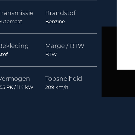
Transmissie
Brandstof
Automaat
Benzine
Bekleding
Marge / BTW
Stof
BTW
Vermogen
Topsnelheid
155 PK / 114 kW
209 km/h