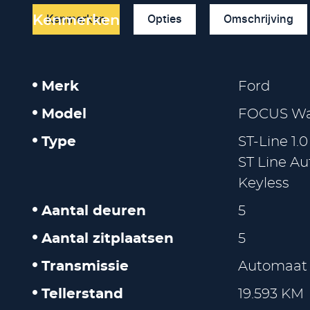
Kenmerken
Opties
Omschrijving
Kenmerken
Merk
Ford
Model
FOCUS W
Type
ST-Line 1.
ST Line Au
Keyless
Aantal deuren
5
Aantal zitplaatsen
5
Transmissie
Automaat
Tellerstand
19.593 KM