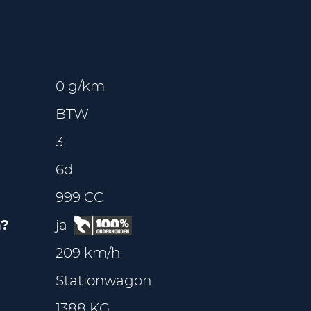
0 g/km
BTW
3
6d
999 CC
?
ja
209 km/h
Stationwagon
1388 KG