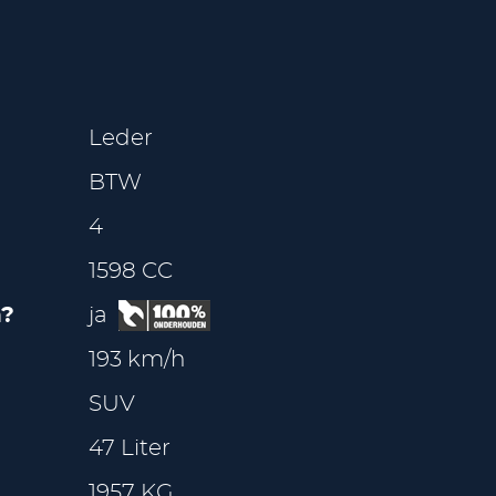
Leder
BTW
4
1598 CC
?
ja
193 km/h
SUV
47 Liter
1957 KG