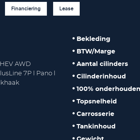
Financiering
Lease
Bekleding
BTW/Marge
 PHEV AWD
Aantal cilinders
sLine 7P l Pano l
Cilinderinhoud
ekhaak
100% onderhouden
Topsnelheid
Carrosserie
Tankinhoud
Gewicht