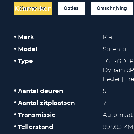
Kenmerken
Opties
Omschrijving
Kenmerken
Merk
Kia
Model
Sorento
Type
1.6 T-GDI
DynamicPlu
Leder | Tr
Aantal deuren
5
Aantal zitplaatsen
7
Transmissie
Automaat
Tellerstand
99.993 KM