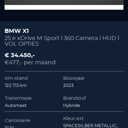
BMW X1
25 e xDrive M Sport l 360 Camera l HUD l
VOL OPTIES
€ 34.450,-
€477,- per maand
Km-stand
Bouwjaar
122.713 km
2023
Transmissie
Brandstof
Automaat
Hybride
Kleur ext.
Carrosserie
SPACESILBER METALLIC,
SUV