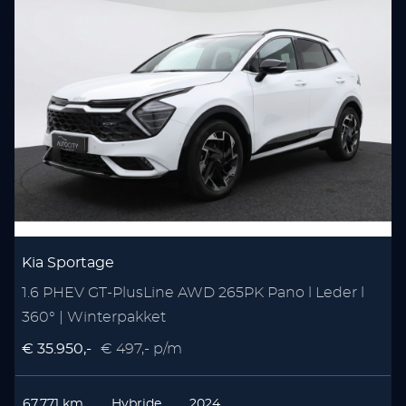
Kia Sportage
1.6 PHEV GT-PlusLine AWD 265PK Pano l Leder l
1
360° | Winterpakket
C
€ 35.950,-
€ 497,- p/m
€
67.771 km
Hybride
2024