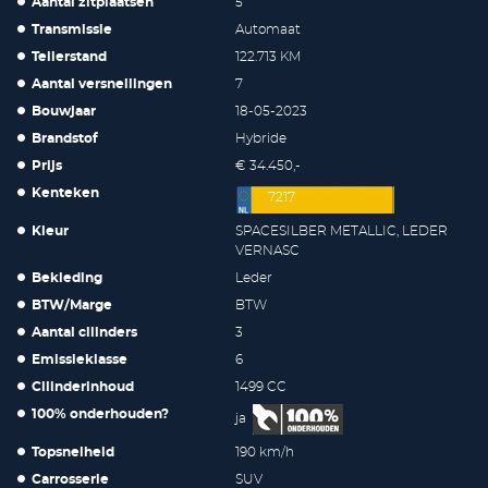
Aantal zitplaatsen
5
Transmissie
Automaat
Tellerstand
122.713 KM
Aantal versnellingen
7
Bouwjaar
18-05-2023
Brandstof
Hybride
Prijs
€ 34.450,-
Kenteken
7217
Kleur
SPACESILBER METALLIC, LEDER
VERNASC
Bekleding
Leder
BTW/Marge
BTW
Aantal cilinders
3
Emissieklasse
6
Cilinderinhoud
1499 CC
100% onderhouden?
ja
Topsnelheid
190 km/h
Carrosserie
SUV