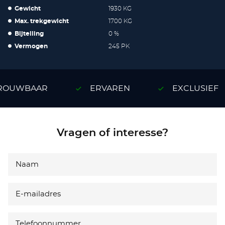
Gewicht
1930 KG
Max. trekgewicht
1700 KG
Bijtelling
0 %
Vermogen
245 PK
OUWBAAR
ERVAREN
EXCLUSIEF
Vragen of interesse?