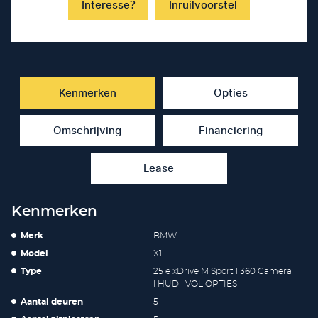
Interesse?
Inruilvoorstel
Kenmerken
Opties
Omschrijving
Financiering
Lease
Kenmerken
Merk
BMW
Model
X1
Type
25 e xDrive M Sport l 360 Camera
l HUD l VOL OPTIES
Aantal deuren
5