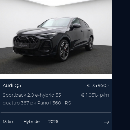
Audi Q5
€ 75.950,-
Sportback 2.0 e-hybrid 55
€ 1.051,- p/m
quattro 367 pk Pano l 360 l RS
Seats l Memory l
15 km
Hybride
2026