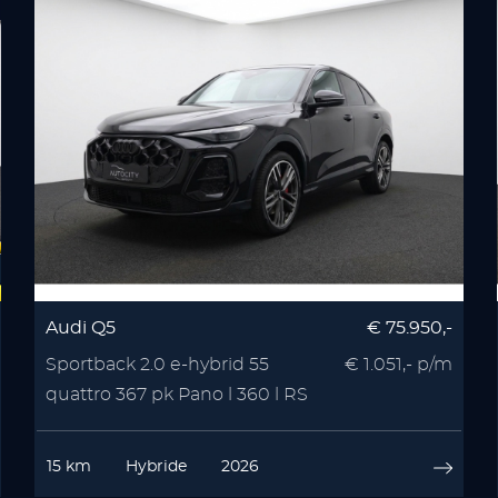
Audi Q5
€ 75.950,-
Sportback 2.0 e-hybrid 55
€ 1.051,- p/m
quattro 367 pk Pano l 360 l RS
Seats l Memory l
15 km
Hybride
2026