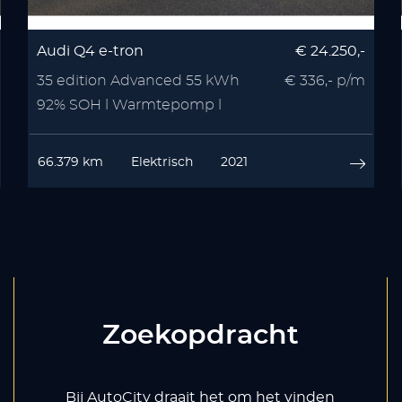
Audi Q4 e-tron
€ 24.250,-
35 edition Advanced 55 kWh
€ 336,- p/m
92% SOH l Warmtepomp l
Stoelverwarmin
66.379 km
Elektrisch
2021
Zoekopdracht
Bij AutoCity draait het om het vinden