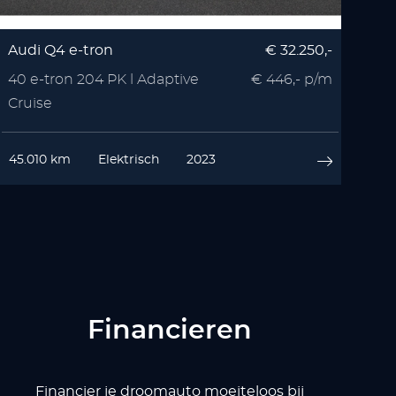
Audi Q4 e-tron
€ 32.250,-
40 e-tron 204 PK l Adaptive
€ 446,- p/m
Cruise
45.010 km
Elektrisch
2023
Financieren
Financier je droomauto moeiteloos bij