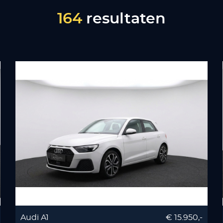
164
resultaten
Audi A1
€ 15.950,-