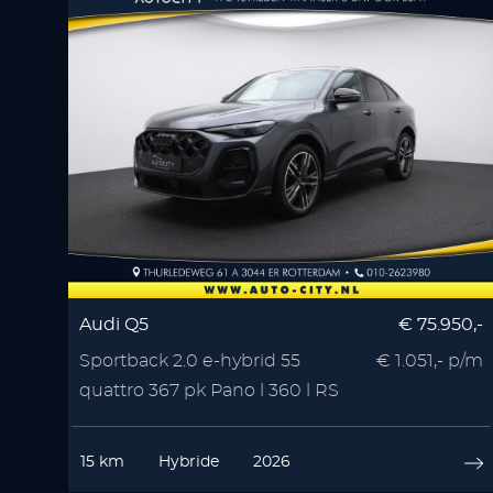
Audi Q5
€ 75.950,-
Sportback 2.0 e-hybrid 55
€ 1.051,- p/m
quattro 367 pk Pano l 360 l RS
Seats l Memory l
15 km
Hybride
2026