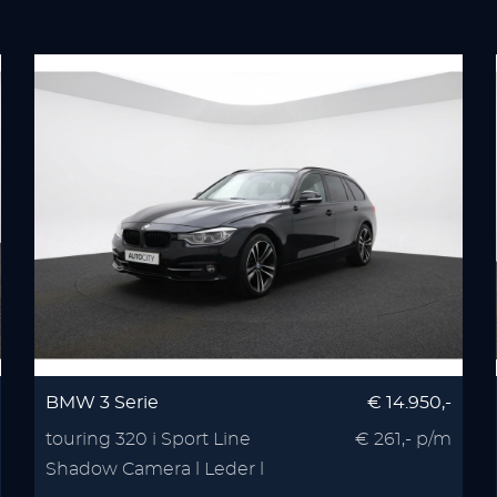
BMW 3 Serie
€ 14.950,-
touring 320 i Sport Line
€ 261,- p/m
Shadow Camera l Leder l