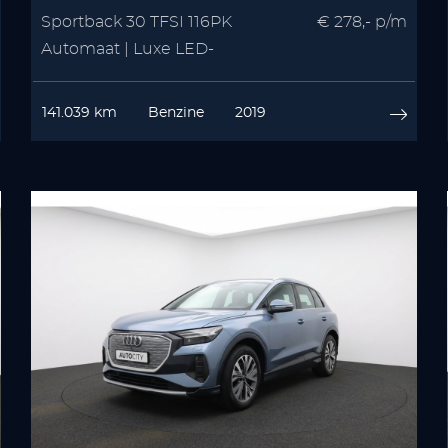
Sportback 30 TFSI 116PK
€ 278,- p/m
Automaat | Luxe LED-
koplampen | Virtual Cockpit |
MMI Navigatie Plus
141.039 km
Benzine
2019