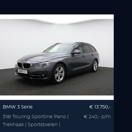
BMW 3 Serie
€ 13.750,-
318i Touring Sportline Pano |
€ 240,- p/m
Trekhaak | Sportstoelen |