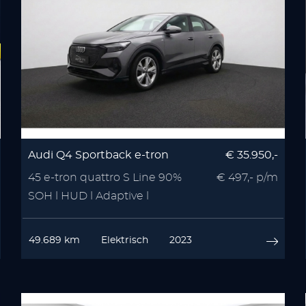
Audi Q4 Sportback e-tron
€ 35.950,-
45 e-tron quattro S Line 90%
€ 497,- p/m
SOH l HUD l Adaptive l
Camera
49.689 km
Elektrisch
2023