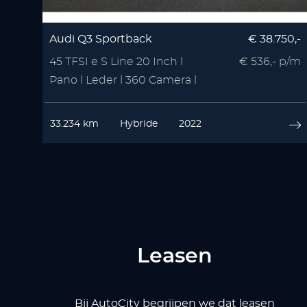
Audi Q3 Sportback
€ 38.750,-
45 TFSI e S Line 20 Inch l
€ 536,- p/m
Pano l Leder l 360 Camera l
VOL OPTIE
33.234 km
Hybride
2022
Leasen
Bij AutoCity begrijpen we dat leasen