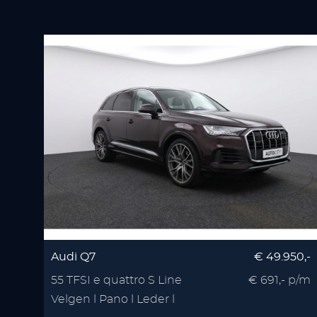
Audi Q7
€ 49.950,-
55 TFSI e quattro S Line
€ 691,- p/m
Velgen l Pano l Leder l