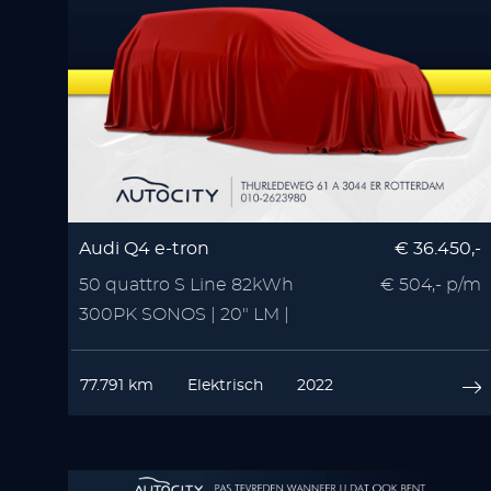
Audi Q4 e-tron
€ 36.450,-
50 quattro S Line 82kWh
€ 504,- p/m
300PK SONOS | 20" LM |
Zwart Optiek | 3x S Line
77.791 km
Elektrisch
2022