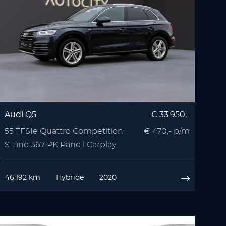
Audi Q5
€ 33.950,-
55 TFSIe Quattro Competition
€ 470,- p/m
S Line 367 PK Pano l Carplay
46.192 km
Hybride
2020