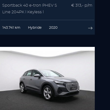
Sportback 40 e-tron PHEV S
€ 313,- p/m
Line 204PK l Keyless l
Stoelverwarming
143.741 km
Hybride
2020