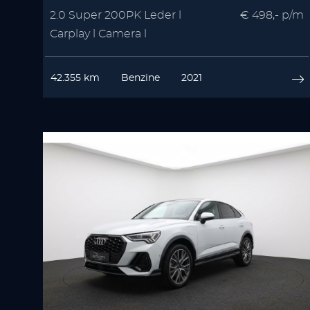
2.0 Super 200PK Leder l
€ 498,- p/m
Carplay l Camera l
Winterpakket | Memory
42.355 km
Benzine
2021