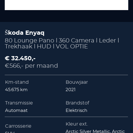
Škoda Enyaq
80 Lounge Pano l 360 Camera l Leder l
Trekhaak l HUD l VOL OPTIE
€ 32.450,-
€566,- per maand
Km-stand
Bouwjaar
45.675 km
2021
Transmissie
Brandstof
Automaat
Elektrisch
Kleur ext.
Carrosserie
Arctic Silver Metallic, Arctic