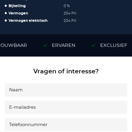
Bijtelling
0 %
Vermogen
204 PK
Vermogen elektrisch
204 PK
OUWBAAR
ERVAREN
EXCLUSIEF
Vragen of interesse?