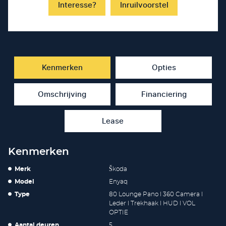
Interesse?
Inruilvoorstel
Kenmerken
Opties
Omschrijving
Financiering
Lease
Kenmerken
Merk
Škoda
Model
Enyaq
Type
80 Lounge Pano l 360 Camera l
Leder l Trekhaak l HUD l VOL
OPTIE
Aantal deuren
5