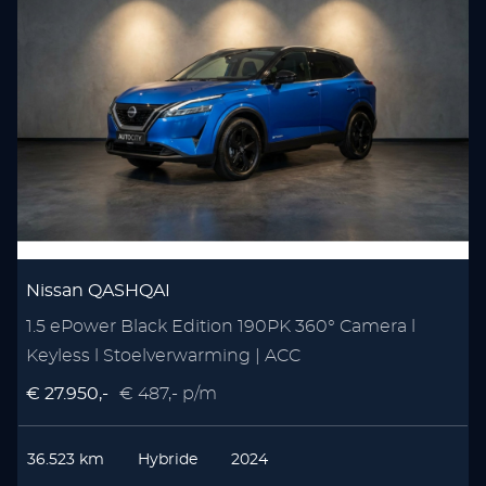
Nissan QASHQAI
1.5 ePower Black Edition 190PK 360° Camera l
Keyless l Stoelverwarming | ACC
€ 27.950,-
€ 487,- p/m
€
36.523 km
Hybride
2024