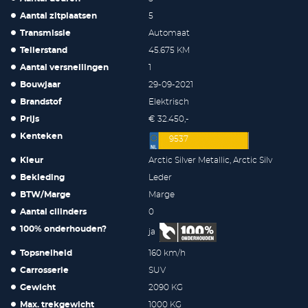
Aantal zitplaatsen
5
Transmissie
Automaat
Tellerstand
45.675 KM
Aantal versnellingen
1
Bouwjaar
29-09-2021
Brandstof
Elektrisch
Prijs
€ 32.450,-
Kenteken
9537
Kleur
Arctic Silver Metallic, Arctic Silv
Bekleding
Leder
BTW/Marge
Marge
Aantal cilinders
0
100% onderhouden?
ja
Topsnelheid
160 km/h
Carrosserie
SUV
Gewicht
2090 KG
Max. trekgewicht
1000 KG