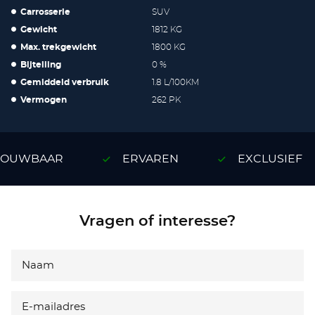
Carrosserie
SUV
Gewicht
1812 KG
Max. trekgewicht
1800 KG
Bijtelling
0 %
Gemiddeld verbruik
1.8 L/100KM
Vermogen
262 PK
OUWBAAR
ERVAREN
EXCLUSIEF
Vragen of interesse?