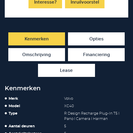
Interesse?
Inruilvoorstel
Kenmerken
Opties
Omschrijving
Financiering
Lease
Kenmerken
Merk
Volvo
Model
XC40
Type
R Design Recharge Plug-In T5 l
Pano l Camera l Harman
Aantal deuren
5