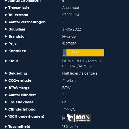
Aantal zitplaatsen
5
Transmissie
Automaat
Tellerstand
97.592 KM
Aantal versnellingen
7
Bouwjaar
31-05-2022
Brandstof
Hybride
Prijs
€ 27.950,-
Kenteken
9932
Kleur
DENIM BLUE / Metallic,
CHCOAL/AGNES
Bekleding
Half leder / alcantara
CO2-emissie
41 g/km
BTW/Marge
BTW
Aantal cilinders
3
Emissieklasse
6d
Cilinderinhoud
1477 CC
100% onderhouden?
ja
Topsnelheid
180 km/h