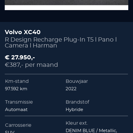
Volvo XC40
R Design Recharge Plug-In T5 l Pano l
Camera l Harman
€ 27.950,-
€387,- per maand
Km-stand
Bouwjaar
97.592 km
2022
Transmissie
Brandstof
Automaat
Hybride
Kleur ext.
Carrosserie
DENIM BLUE / Metallic,
SUV