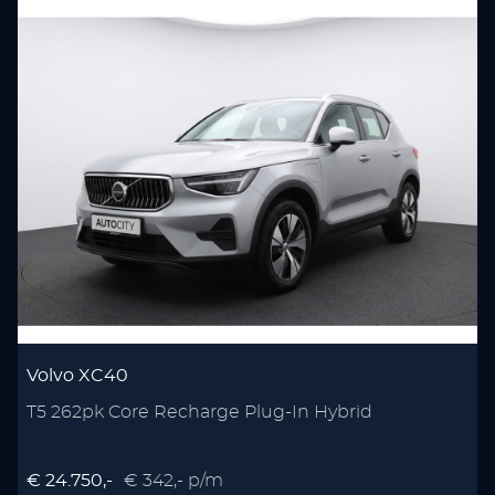
Volvo XC40
T5 262pk Core Recharge Plug-In Hybrid
P
€ 24.750,-
€ 342,- p/m
€