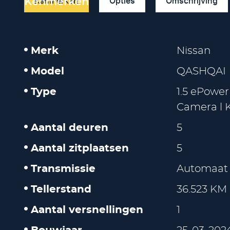
Kenmerken
Opties
Omschrijving
Kenmerken
Merk
Nissan
Model
QASHQAI
Type
1.5 ePower
Camera l K
Aantal deuren
5
Aantal zitplaatsen
5
Transmissie
Automaat
Tellerstand
36.523 KM
Aantal versnellingen
1