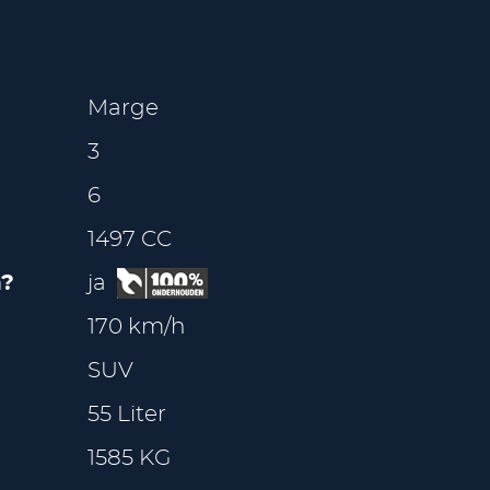
Marge
3
6
1497 CC
?
ja
170 km/h
SUV
55 Liter
1585 KG