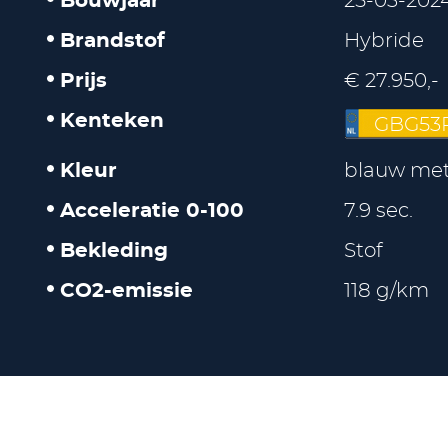
Bouwjaar
25-03-202
Brandstof
Hybride
Prijs
€ 27.950,-
Kenteken
GBG53
Kleur
blauw meta
Acceleratie 0-100
7.9 sec.
Bekleding
Stof
CO2-emissie
118 g/km