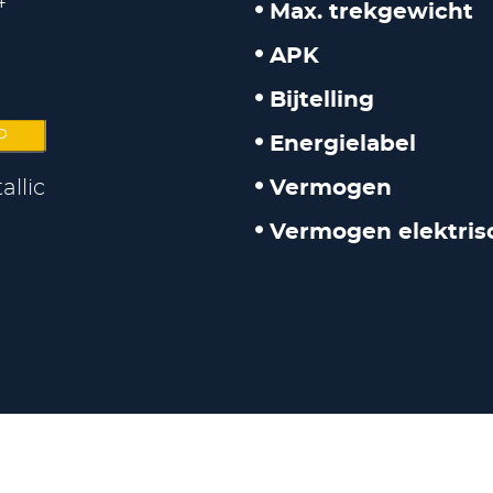
4
Max. trekgewicht
APK
Bijtelling
P
Energielabel
llic
Vermogen
Vermogen elektris