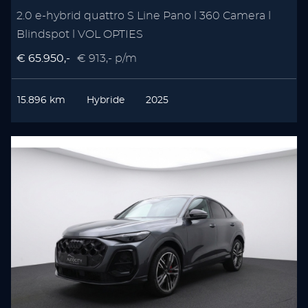
2.0 e-hybrid quattro S Line Pano l 360 Camera l
Blindspot l VOL OPTIES
€ 65.950,-
€ 913,- p/m
15.896 km
Hybride
2025