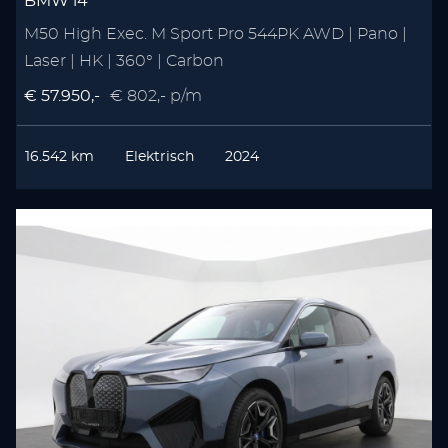
BMW i4
M50 High Exec. M Sport Pro 544PK AWD | Pano |
Laser | HK | 360° | Carbon
€ 57.950,-
€ 802,- p/m
16.542 km
Elektrisch
2024