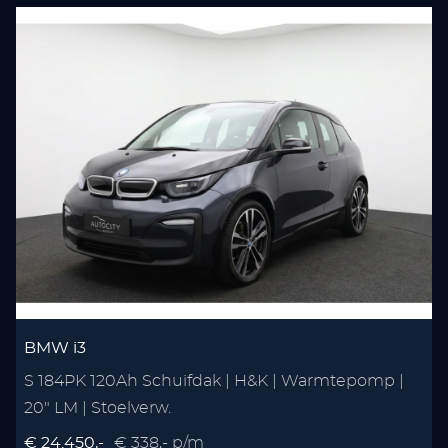
BMW i3
S 184PK 120Ah Schuifdak | H&K | Warmtepomp |
20" LM | Stoelverw.
€ 24.450,-
€ 338,- p/m