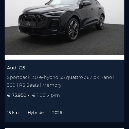
Audi Q5
Sportback 2.0 e-hybrid 55 quattro 367 pk Pano l
360 l RS Seats l Memory l
€ 75.950,-
€ 1.051,- p/m
15 km
Hybride
2026