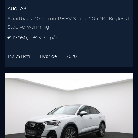
Audi A3
Sportback 40 e-tron PHEV S Line 204PK l Keyless l
Stoelverwarming
€ 17.950,-
€ 313,- p/m
143.741 km
Hybride
2020