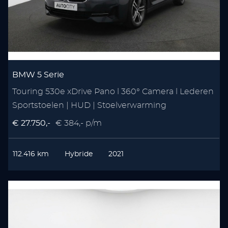
BMW 5 Serie
Touring 530e xDrive Pano l 360° Camera l Lederen
Sportstoelen | HUD | Stoelverwarming
€ 27.750,-
€ 384,- p/m
112.416 km
Hybride
2021