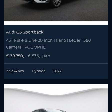
Audi Q3 Sportback
45 TFSI e S Line 20 Inch l Pano l Leder l 360
Camera l VOL OPTIE
€ 38.750,-
€ 536,- p/m
33.234 km
Hybride
2022