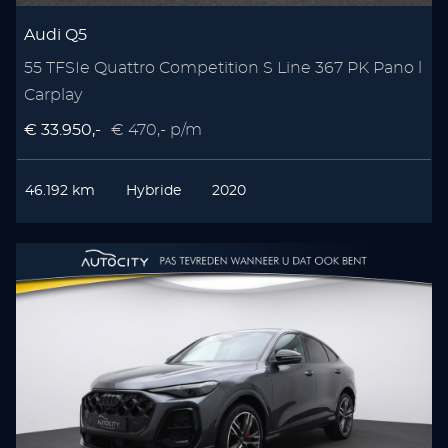
Audi Q5
55 TFSIe Quattro Competition S Line 367 PK Pano l
Carplay
€ 33.950,-
€ 470,- p/m
46.192 km
Hybride
2020