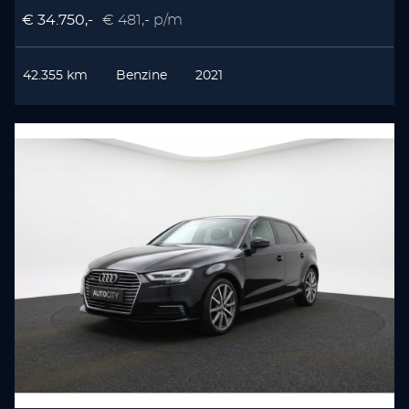
€ 34.750,-
€ 481,- p/m
42.355 km
Benzine
2021