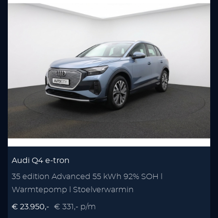
Audi Q4 e-tron
35 edition Advanced 55 kWh 92% SOH l
Warmtepomp l Stoelverwarmin
€ 23.950,-
€ 331,- p/m