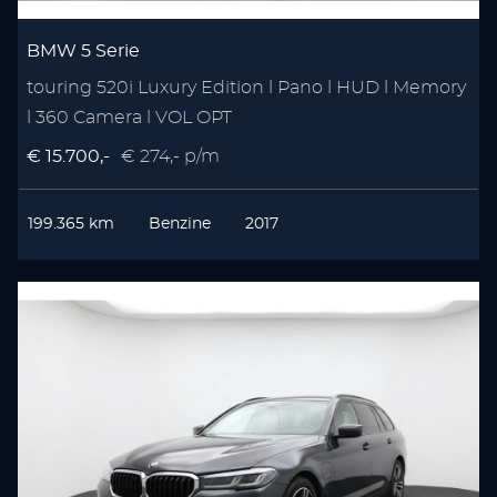
BMW 5 Serie
touring 520i Luxury Edition l Pano l HUD l Memory
l 360 Camera l VOL OPT
€ 15.700,-
€ 274,- p/m
199.365 km
Benzine
2017