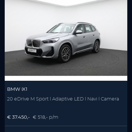
BMW iX1
20 eDrive M Sport l Adaptive LED l Navi l Camera
€ 37.450,-
€ 518,- p/m