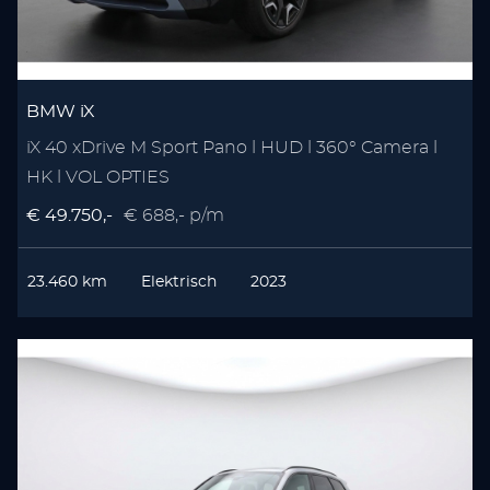
BMW iX
iX 40 xDrive M Sport Pano l HUD l 360° Camera l
HK l VOL OPTIES
€ 49.750,-
€ 688,- p/m
23.460 km
Elektrisch
2023