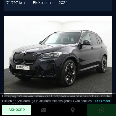
74.797 km
Elektrisch
2024
Onze pagina’s maken gebruik van functionele & analytische cookies. Door te
klikken op "Akkoord" ga je akkoord met ons gebruik van cookies.
Lees meer
BMW iX3
AKKOORD
80KWH High Executive SOH 100%! Pano l HUD l