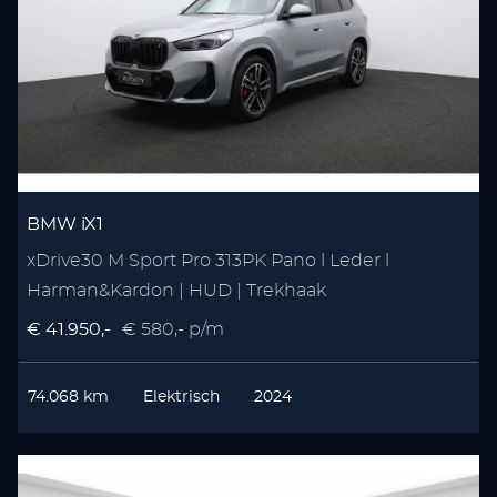
BMW iX1
xDrive30 M Sport Pro 313PK Pano l Leder l
Harman&Kardon | HUD | Trekhaak
€ 41.950,-
€ 580,- p/m
74.068 km
Elektrisch
2024