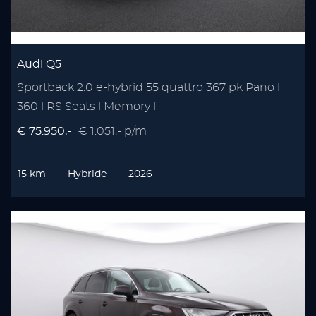
Audi Q5
Sportback 2.0 e-hybrid 55 quattro 367 pk Pano l
360 l RS Seats l Memory l
€ 75.950,-
€ 1.051,- p/m
15 km
Hybride
2026