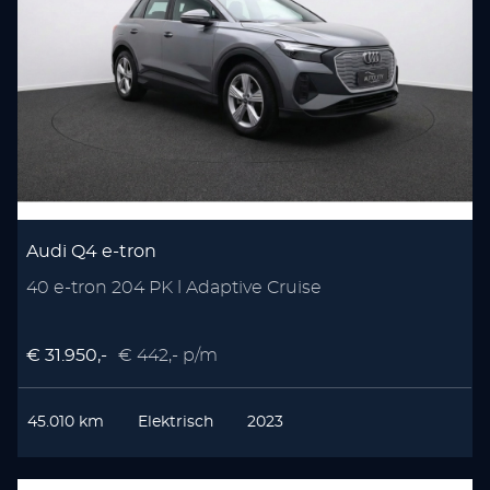
Audi Q4 e-tron
40 e-tron 204 PK l Adaptive Cruise
€ 31.950,-
€ 442,- p/m
45.010 km
Elektrisch
2023