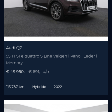
Audi Q7
55 TFSI e quattro S Line Velgen l Pano l Leder l
Memory
€ 49.950,-
€ 691,- p/m
113.787 km
Hybride
2022