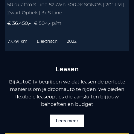
50 quattro S Line 82kWh 300PK SONOS | 20" LM |
Zwart Optiek | 3x S Line
€ 36.450,-
€ 504,- p/m
77.791 km
Elektrisch
2022
Leasen
Bij AutoCity begrijpen we dat leasen de perfecte
manier is om je droomauto te rijden. We bieden
flexibele leaseopties die aansluiten bij jouw
behoeften en budget
Lees meer