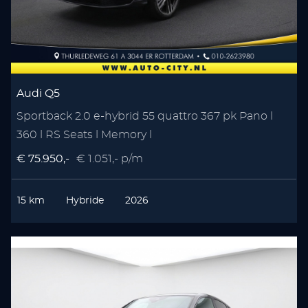
Audi Q5
Sportback 2.0 e-hybrid 55 quattro 367 pk Pano l
360 l RS Seats l Memory l
€ 75.950,-
€ 1.051,- p/m
15 km
Hybride
2026