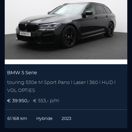
BMW 5 Serie
touring 530e M Sport Pano l Laser l 360 l HUD l
VOL OPTIES
€ 39.950,-
€ 553,- p/m
61.168 km
Hybride
2023