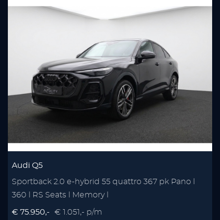
Audi Q5
Sportback 2.0 e-hybrid 55 quattro 367 pk Pano l
360 l RS Seats l Memory l
€ 75.950,-
€ 1.051,- p/m