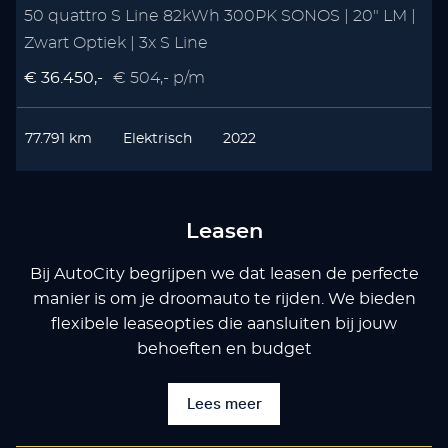
50 quattro S Line 82kWh 300PK SONOS | 20" LM |
Zwart Optiek | 3x S Line
€ 36.450,-
€ 504,- p/m
77.791 km
Elektrisch
2022
Leasen
Bij AutoCity begrijpen we dat leasen de perfecte
manier is om je droomauto te rijden. We bieden
flexibele leaseopties die aansluiten bij jouw
behoeften en budget
Lees meer