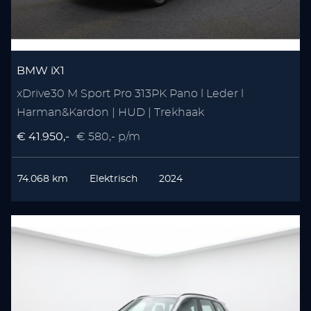
BMW iX1
xDrive30 M Sport Pro 313PK Pano l Leder l
Harman&Kardon | HUD | Trekhaak
€ 41.950,-
€ 580,- p/m
74.068 km
Elektrisch
2024