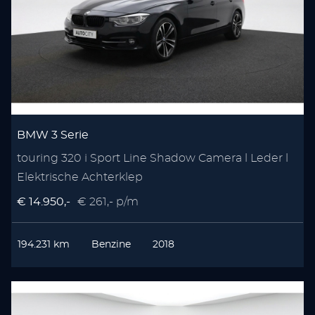
BMW 3 Serie
touring 320 i Sport Line Shadow Camera l Leder l
Elektrische Achterklep
€ 14.950,-
€ 261,- p/m
194.231 km
Benzine
2018