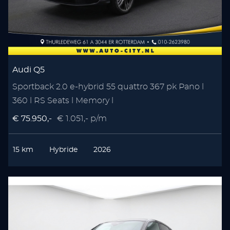
Audi Q5
Sportback 2.0 e-hybrid 55 quattro 367 pk Pano l
360 l RS Seats l Memory l
€ 75.950,-
€ 1.051,- p/m
15 km
Hybride
2026