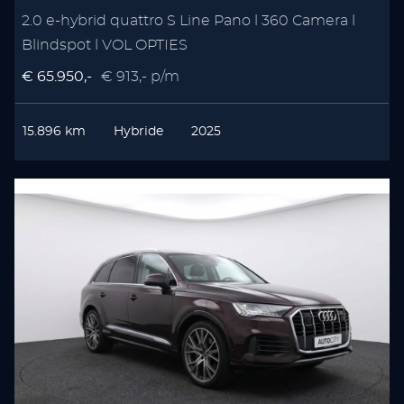
2.0 e-hybrid quattro S Line Pano l 360 Camera l
Blindspot l VOL OPTIES
€ 65.950,-
€ 913,- p/m
15.896 km
Hybride
2025