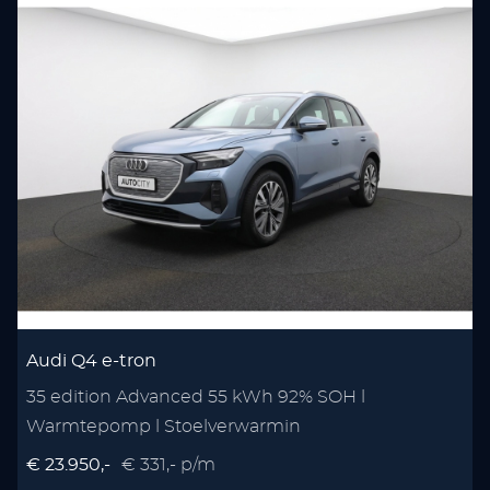
Audi Q4 e-tron
35 edition Advanced 55 kWh 92% SOH l
Warmtepomp l Stoelverwarmin
€ 23.950,-
€ 331,- p/m