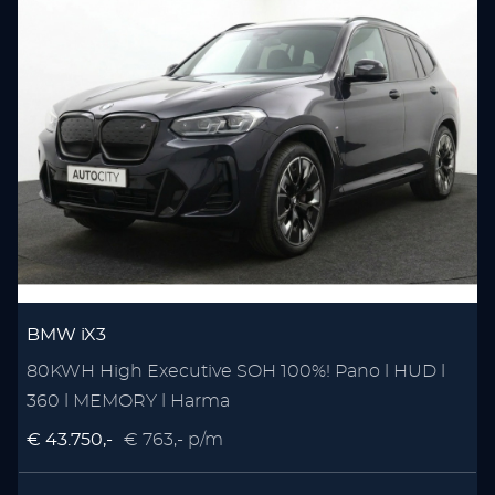
BMW iX3
80KWH High Executive SOH 100%! Pano l HUD l
360 l MEMORY l Harma
€ 43.750,-
€ 763,- p/m