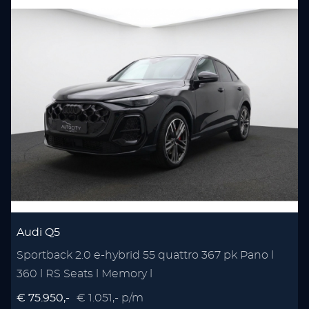
Audi Q5
Sportback 2.0 e-hybrid 55 quattro 367 pk Pano l
360 l RS Seats l Memory l
€ 75.950,-
€ 1.051,- p/m