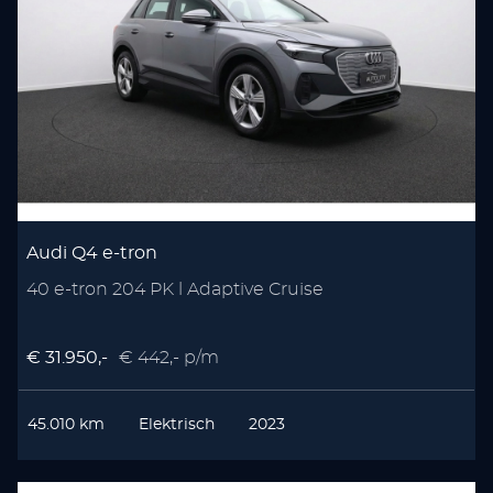
Audi Q4 e-tron
40 e-tron 204 PK l Adaptive Cruise
€ 31.950,-
€ 442,- p/m
45.010 km
Elektrisch
2023