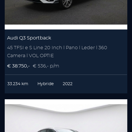
Audi Q3 Sportback
45 TFSI e S Line 20 Inch l Pano l Leder l 360
Camera l VOL OPTIE
€ 38.750,-
€ 536,- p/m
33.234 km
Hybride
2022