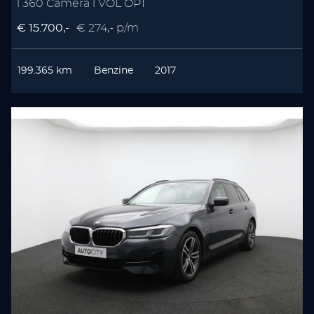
l 360 Camera l VOL OPT
€ 15.700,-
€ 274,- p/m
199.365 km
Benzine
2017