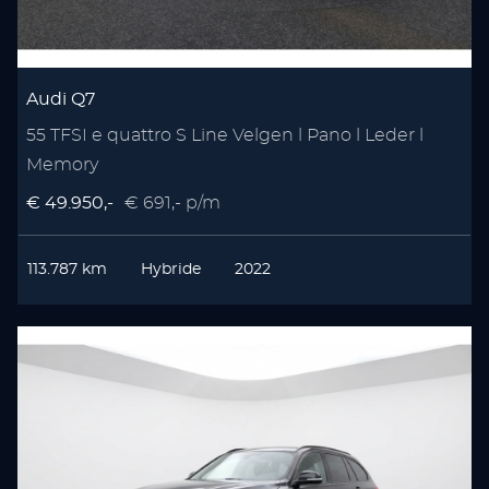
Audi Q7
55 TFSI e quattro S Line Velgen l Pano l Leder l
Memory
€ 49.950,-
€ 691,- p/m
113.787 km
Hybride
2022