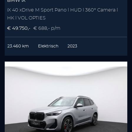
BMW iX
iX 40 xDrive M Sport Pano l HUD l 360° Camera l
HK l VOL OPTIES
€ 49.750,-
€ 688,- p/m
23.460 km
Elektrisch
2023