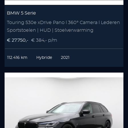
BMW 5 Serie
Touring 530e xDrive Pano l 360° Camera l Lederen
Sportstoelen | HUD | Stoelverwarming
€ 27.750,-
€ 384,- p/m
112.416 km
Hybride
2021