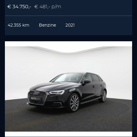
€ 34.750,-
€ 481,- p/m
42.355 km
Benzine
2021