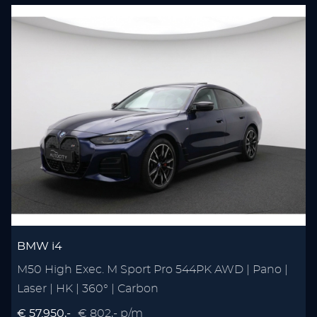
BMW i4
M50 High Exec. M Sport Pro 544PK AWD | Pano |
Laser | HK | 360° | Carbon
€ 57.950,-
€ 802,- p/m