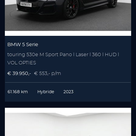
BMW 5 Serie
touring 530e M Sport Pano l Laser l 360 l HUD l
VOL OPTIES
€ 39.950,-
€ 553,- p/m
61.168 km
Hybride
2023