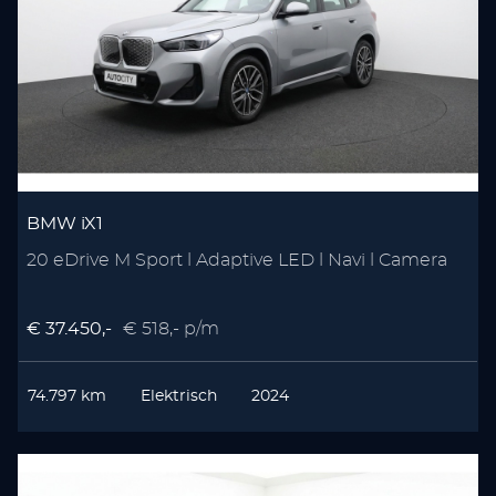
BMW iX1
20 eDrive M Sport l Adaptive LED l Navi l Camera
€ 37.450,-
€ 518,- p/m
74.797 km
Elektrisch
2024