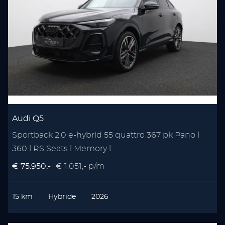
Audi Q5
Sportback 2.0 e-hybrid 55 quattro 367 pk Pano l
360 l RS Seats l Memory l
€ 75.950,-
€ 1.051,- p/m
15 km
Hybride
2026