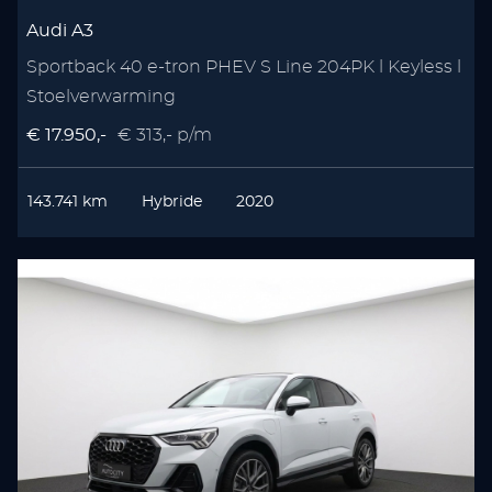
Audi A3
Sportback 40 e-tron PHEV S Line 204PK l Keyless l
Stoelverwarming
€ 17.950,-
€ 313,- p/m
143.741 km
Hybride
2020