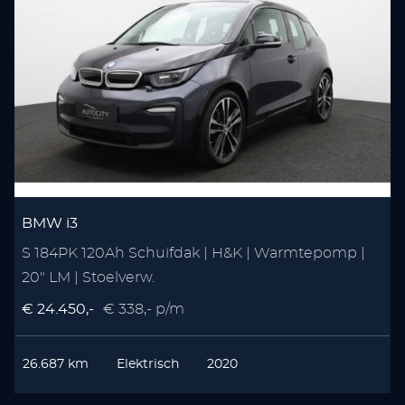
BMW i3
S 184PK 120Ah Schuifdak | H&K | Warmtepomp |
20" LM | Stoelverw.
€ 24.450,-
€ 338,- p/m
26.687 km
Elektrisch
2020