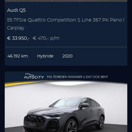
Audi Q5
55 TFSIe Quattro Competition S Line 367 PK Pano l
Carplay
€ 33.950,-
€ 470,- p/m
46.192 km
Hybride
2020