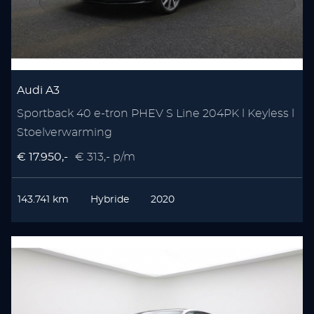
Audi A3
Sportback 40 e-tron PHEV S Line 204PK l Keyless l
Stoelverwarming
€ 17.950,-
€ 313,- p/m
143.741 km
Hybride
2020