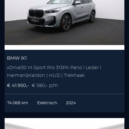
BMW iX1
xDrive30 M Sport Pro 313PK Pano l Leder l
Harman&Kardon | HUD | Trekhaak
€ 41.950,-
€ 580,- p/m
74.068 km
Elektrisch
2024