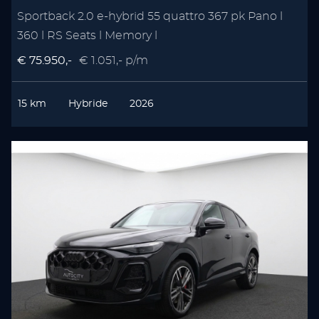
Sportback 2.0 e-hybrid 55 quattro 367 pk Pano l
360 l RS Seats l Memory l
€ 75.950,-
€ 1.051,- p/m
15 km
Hybride
2026