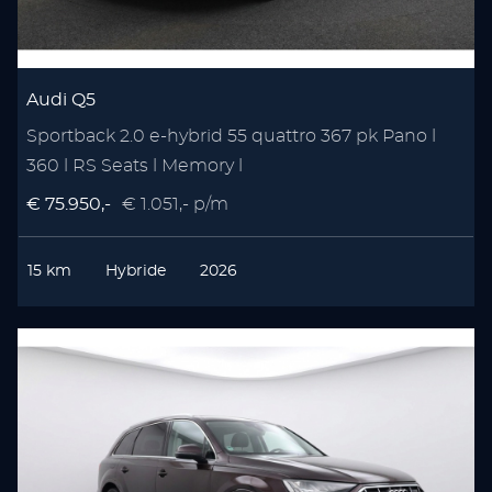
Audi Q5
Sportback 2.0 e-hybrid 55 quattro 367 pk Pano l
360 l RS Seats l Memory l
€ 75.950,-
€ 1.051,- p/m
15 km
Hybride
2026