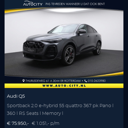
Audi Q5
Sportback 2.0 e-hybrid 55 quattro 367 pk Pano l
360 l RS Seats l Memory l
€ 75.950,-
€ 1.051,- p/m