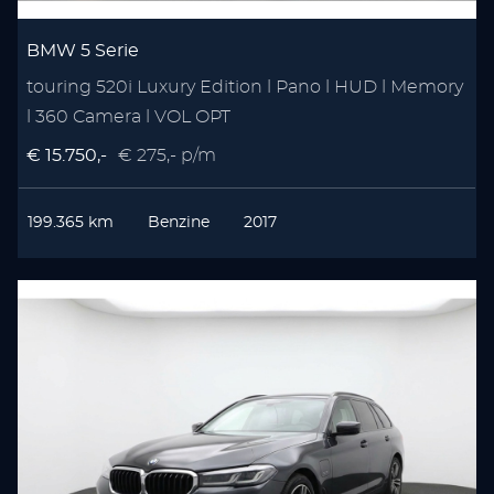
BMW 5 Serie
touring 520i Luxury Edition l Pano l HUD l Memory
l 360 Camera l VOL OPT
€ 15.750,-
€ 275,- p/m
199.365 km
Benzine
2017