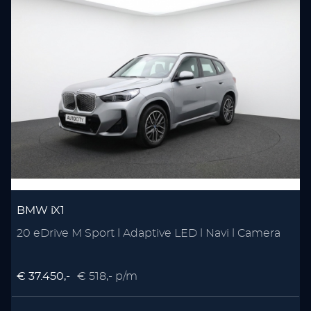
BMW iX1
20 eDrive M Sport l Adaptive LED l Navi l Camera
€ 37.450,-
€ 518,- p/m