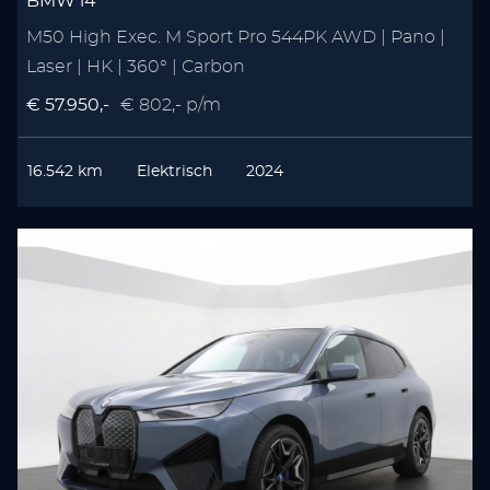
BMW i4
M50 High Exec. M Sport Pro 544PK AWD | Pano |
Laser | HK | 360° | Carbon
€ 57.950,-
€ 802,- p/m
16.542 km
Elektrisch
2024