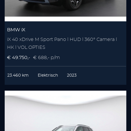
BMW iX
iX 40 xDrive M Sport Pano l HUD l 360° Camera l
HK l VOL OPTIES
€ 49.750,-
€ 688,- p/m
23.460 km
Elektrisch
2023