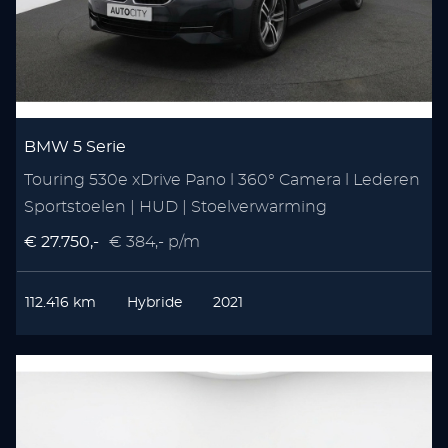
BMW 5 Serie
Touring 530e xDrive Pano l 360° Camera l Lederen
Sportstoelen | HUD | Stoelverwarming
€ 27.750,-
€ 384,- p/m
112.416 km
Hybride
2021