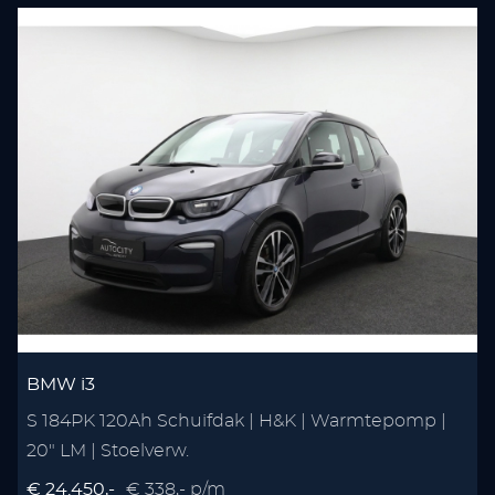
BMW i3
S 184PK 120Ah Schuifdak | H&K | Warmtepomp |
20" LM | Stoelverw.
€ 24.450,-
€ 338,- p/m