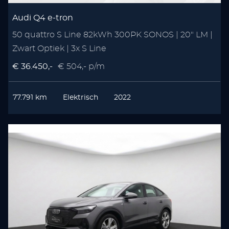
Audi Q4 e-tron
50 quattro S Line 82kWh 300PK SONOS | 20" LM |
Zwart Optiek | 3x S Line
€ 36.450,-
€ 504,- p/m
77.791 km
Elektrisch
2022