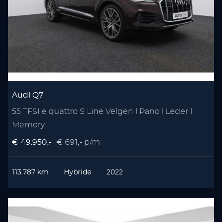
Audi Q7
55 TFSI e quattro S Line Velgen l Pano l Leder l
Memory
€ 49.950,-
€ 691,- p/m
113.787 km
Hybride
2022