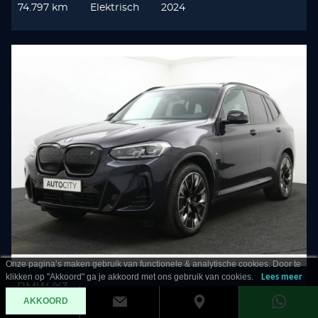
74.797 km
Elektrisch
2024
Onze pagina’s maken gebruik van functionele & analytische cookies. Door te
klikken op "Akkoord" ga je akkoord met ons gebruik van cookies.
Lees meer
BMW iX3
AKKOORD
80KWH High Executive SOH 100%! Pano l HUD l