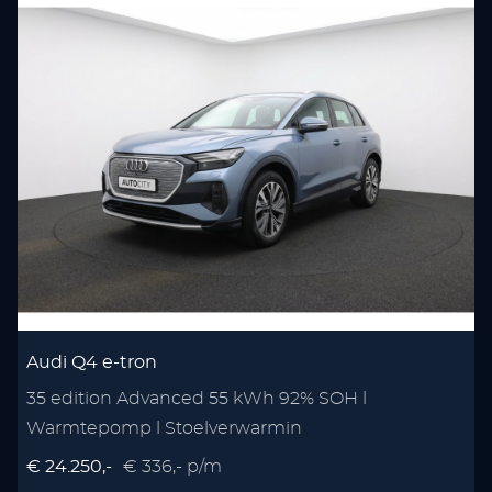
Audi Q4 e-tron
35 edition Advanced 55 kWh 92% SOH l
Warmtepomp l Stoelverwarmin
€ 24.250,-
€ 336,- p/m