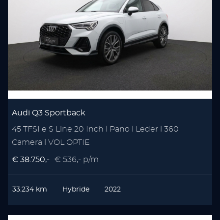
Audi Q3 Sportback
45 TFSI e S Line 20 Inch l Pano l Leder l 360
Camera l VOL OPTIE
€ 38.750,-
€ 536,- p/m
33.234 km
Hybride
2022