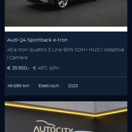
Audi Q4 Sportback e-tron
45 e-tron quattro S Line 90% SOH l HUD l Adaptive
l Camera
€ 35.950,-
€ 497,- p/m
49.689 km
Elektrisch
2023