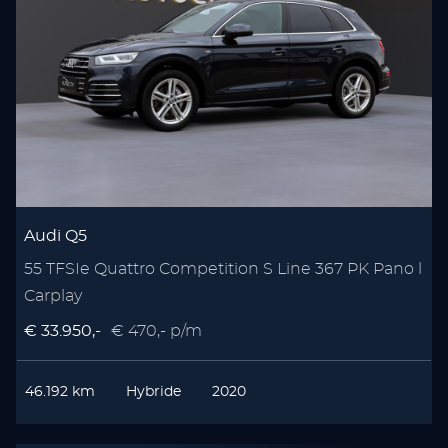
Audi Q5
55 TFSIe Quattro Competition S Line 367 PK Pano l
Carplay
€ 33.950,-
€ 470,- p/m
46.192 km
Hybride
2020