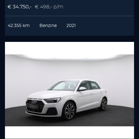
€ 34.750,-
€ 498,- p/m
42.355 km
Benzine
2021