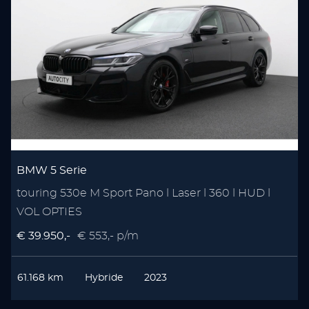
BMW 5 Serie
touring 530e M Sport Pano l Laser l 360 l HUD l
VOL OPTIES
€ 39.950,-
€ 553,- p/m
61.168 km
Hybride
2023