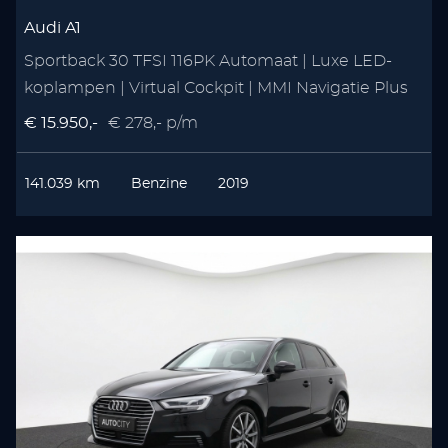
Audi A1
Sportback 30 TFSI 116PK Automaat | Luxe LED-
koplampen | Virtual Cockpit | MMI Navigatie Plus
€ 15.950,-
€ 278,- p/m
141.039 km
Benzine
2019