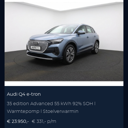
Audi Q4 e-tron
35 edition Advanced 55 kWh 92% SOH l
Warmtepomp l Stoelverwarmin
€ 23.950,-
€ 331,- p/m