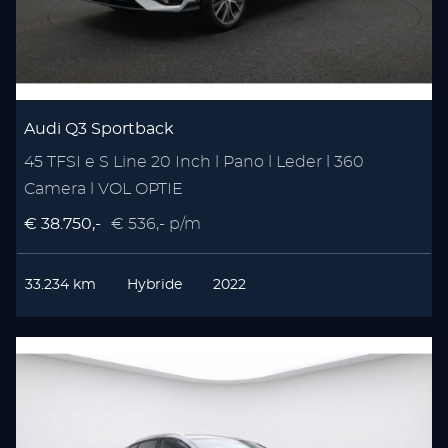
Audi Q3 Sportback
45 TFSI e S Line 20 Inch l Pano l Leder l 360
Camera l VOL OPTIE
€ 38.750,-
€ 536,- p/m
33.234 km
Hybride
2022