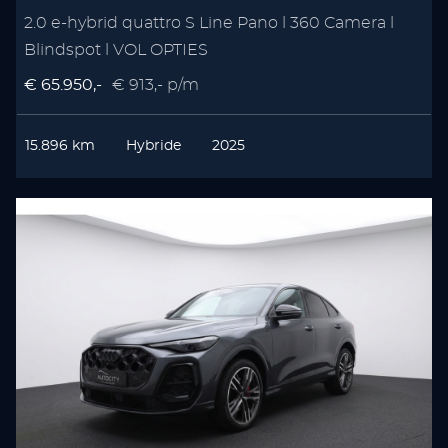
2.0 e-hybrid quattro S Line Pano l 360 Camera l
Blindspot l VOL OPTIES
€ 65.950,-
€ 913,- p/m
15.896 km
Hybride
2025