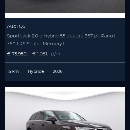
Audi Q5
Sportback 2.0 e-hybrid 55 quattro 367 pk Pano l
360 l RS Seats l Memory l
€ 75.950,-
€ 1.051,- p/m
15 km
Hybride
2026