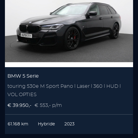
BMW 5 Serie
touring 530e M Sport Pano l Laser l 360 l HUD l
VOL OPTIES
€ 39.950,-
€ 553,- p/m
61.168 km
Hybride
2023