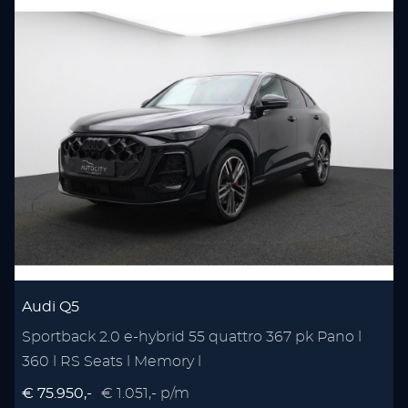
Audi Q5
Sportback 2.0 e-hybrid 55 quattro 367 pk Pano l
360 l RS Seats l Memory l
€ 75.950,-
€ 1.051,- p/m