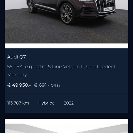
Audi Q7
55 TFSI e quattro S Line Velgen l Pano l Leder l
Memory
€ 49.950,-
€ 691,- p/m
113.787 km
Hybride
2022