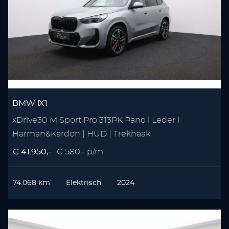
BMW iX1
xDrive30 M Sport Pro 313PK Pano l Leder l
Harman&Kardon | HUD | Trekhaak
€ 41.950,-
€ 580,- p/m
74.068 km
Elektrisch
2024