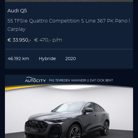
Audi Q5
55 TFSIe Quattro Competition S Line 367 PK Pano l
Carplay
€ 33.950,-
€ 470,- p/m
46.192 km
Hybride
2020