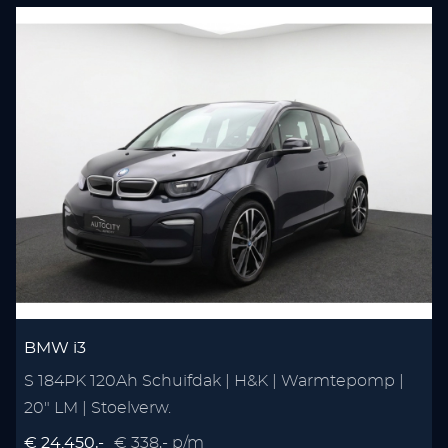
BMW i3
S 184PK 120Ah Schuifdak | H&K | Warmtepomp |
20" LM | Stoelverw.
€ 24.450,-
€ 338,- p/m