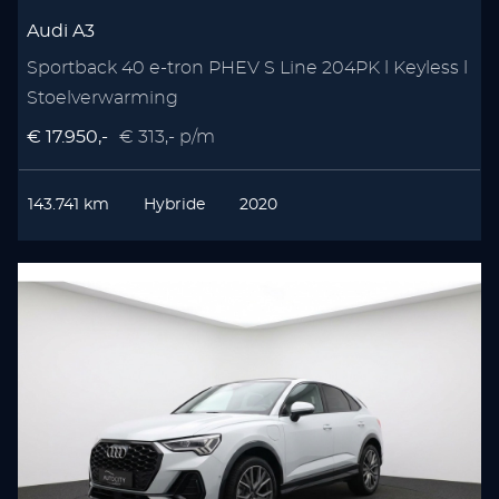
Audi A3
Sportback 40 e-tron PHEV S Line 204PK l Keyless l
Stoelverwarming
€ 17.950,-
€ 313,- p/m
143.741 km
Hybride
2020