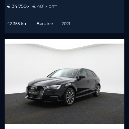
€ 34.750,-
€ 481,- p/m
42.355 km
Benzine
2021