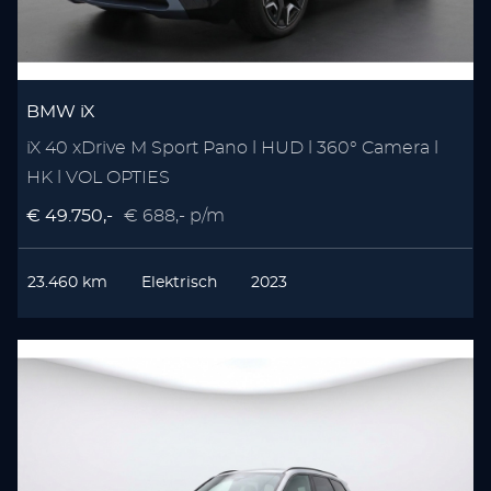
BMW iX
iX 40 xDrive M Sport Pano l HUD l 360° Camera l
HK l VOL OPTIES
€ 49.750,-
€ 688,- p/m
23.460 km
Elektrisch
2023