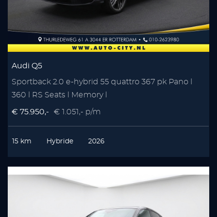
Audi Q5
Sportback 2.0 e-hybrid 55 quattro 367 pk Pano l
360 l RS Seats l Memory l
€ 75.950,-
€ 1.051,- p/m
15 km
Hybride
2026