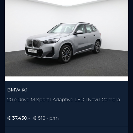
BMW iX1
20 eDrive M Sport l Adaptive LED l Navi l Camera
€ 37.450,-
€ 518,- p/m