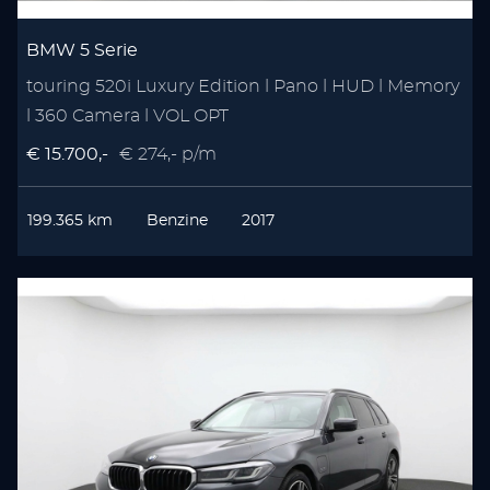
BMW 5 Serie
touring 520i Luxury Edition l Pano l HUD l Memory
l 360 Camera l VOL OPT
€ 15.700,-
€ 274,- p/m
199.365 km
Benzine
2017