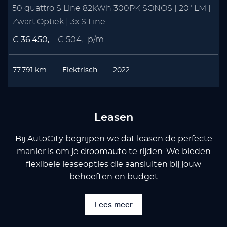
50 quattro S Line 82kWh 300PK SONOS | 20" LM |
Zwart Optiek | 3x S Line
€ 36.450,-
€ 504,- p/m
77.791 km
Elektrisch
2022
Leasen
Bij AutoCity begrijpen we dat leasen de perfecte
manier is om je droomauto te rijden. We bieden
flexibele leaseopties die aansluiten bij jouw
behoeften en budget
Lees meer