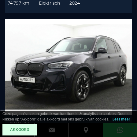
74.797 km
Elektrisch
2024
Onze pagina’s maken gebruik van functionele & analytische cookies. Door te
klikken op "Akkoord" ga je akkoord met ons gebruik van cookies.
Lees meer
BMW iX3
AKKOORD
80KWH High Executive SOH 100%! Pano l HUD l