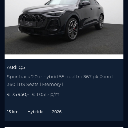
Audi Q5
Sportback 2.0 e-hybrid 55 quattro 367 pk Pano l
360 l RS Seats l Memory l
€ 75.950,-
€ 1.051,- p/m
15 km
Hybride
2026