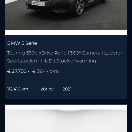
BMW 5 Serie
Touring 530e xDrive Pano l 360° Camera l Lederen
Sportstoelen | HUD | Stoelverwarming
€ 27.750,-
€ 384,- p/m
112.416 km
Hybride
2021