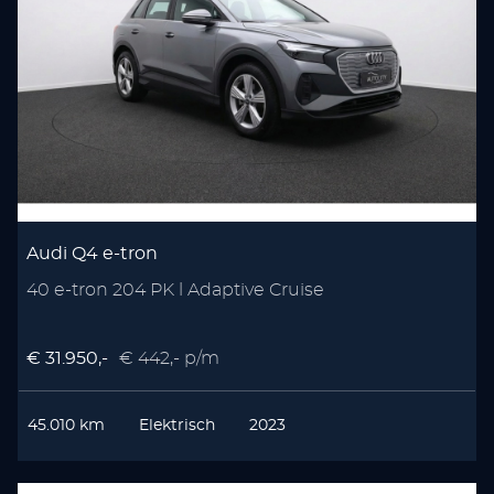
Audi Q4 e-tron
40 e-tron 204 PK l Adaptive Cruise
€ 31.950,-
€ 442,- p/m
45.010 km
Elektrisch
2023