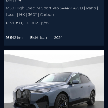
BMW i4
M50 High Exec. M Sport Pro 544PK AWD | Pano |
Laser | HK | 360° | Carbon
€ 57.950,-
€ 802,- p/m
16.542 km
Elektrisch
2024