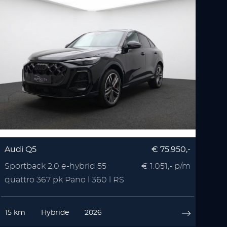
Audi Q5
€ 75.950,-
Sportback 2.0 e-hybrid 55
€ 1.051,- p/m
quattro 367 pk Pano l 360 l RS
Seats l Memory l
15 km
Hybride
2026