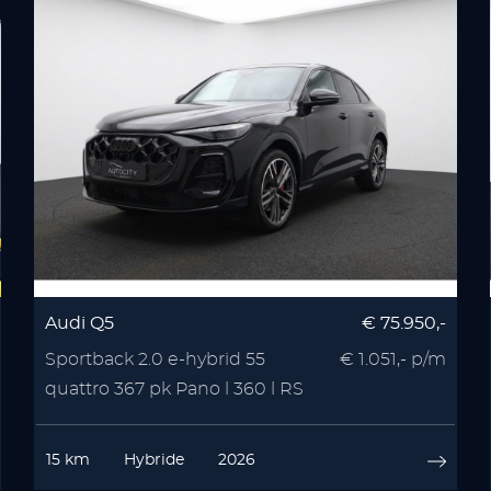
Audi Q5
€ 75.950,-
Sportback 2.0 e-hybrid 55
€ 1.051,- p/m
quattro 367 pk Pano l 360 l RS
Seats l Memory l
15 km
Hybride
2026