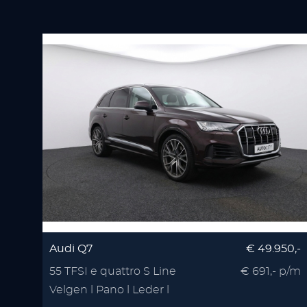
Audi Q7
€ 49.950,-
55 TFSI e quattro S Line
€ 691,- p/m
Velgen l Pano l Leder l