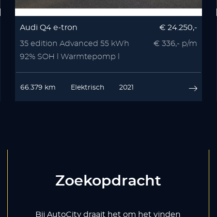
Audi Q4 e-tron
€ 24.250,-
35 edition Advanced 55 kWh
€ 336,- p/m
92% SOH l Warmtepomp l
Stoelverwarmin
66.379 km
Elektrisch
2021
Zoekopdracht
Bij AutoCity draait het om het vinden