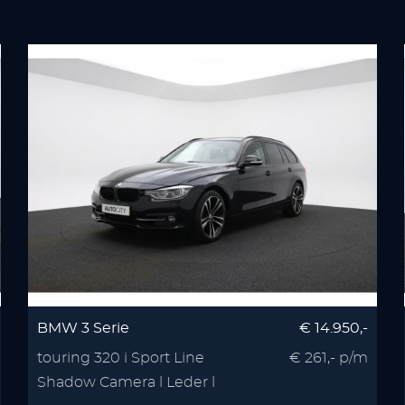
BMW 3 Serie
€ 14.950,-
touring 320 i Sport Line
€ 261,- p/m
Shadow Camera l Leder l