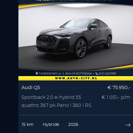
Audi Q5
€ 75.950,-
Sportback 2.0 e-hybrid 55
€ 1.051,- p/m
quattro 367 pk Pano l 360 l RS
Seats l Memory l
15 km
Hybride
2026