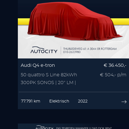
Audi Q4 e-tron
€ 36.450,-
50 quattro S Line 82kWh
€ 504,- p/m
300PK SONOS | 20" LM |
Zwart Optiek | 3x S Line
77.791 km
Elektrisch
2022