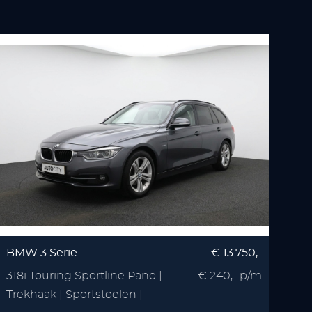
BMW 3 Serie
€ 13.750,-
318i Touring Sportline Pano |
€ 240,- p/m
Trekhaak | Sportstoelen |