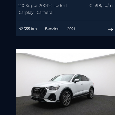
2.0 Super 200PK Leder l
€ 498,- p/m
Carplay l Camera l
Winterpakket | Memory
42.355 km
Benzine
2021