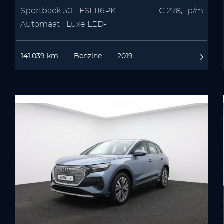
Sportback 30 TFSI 116PK
€ 278,- p/m
Automaat | Luxe LED-
koplampen | Virtual Cockpit |
MMI Navigatie Plus
141.039 km
Benzine
2019