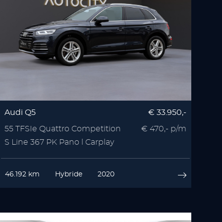
Audi Q5
€ 33.950,-
55 TFSIe Quattro Competition
€ 470,- p/m
S Line 367 PK Pano l Carplay
46.192 km
Hybride
2020