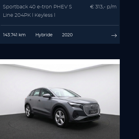
Sportback 40 e-tron PHEV S
€ 313,- p/m
Line 204PK l Keyless l
Stoelverwarming
143.741 km
Hybride
2020