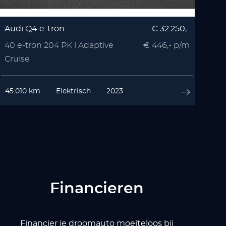
Audi Q4 e-tron
€ 32.250,-
40 e-tron 204 PK l Adaptive
€ 446,- p/m
Cruise
45.010 km
Elektrisch
2023
Financieren
Financier je droomauto moeiteloos bij