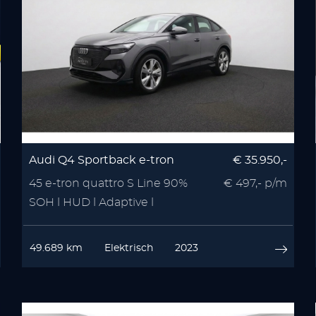
Audi Q4 Sportback e-tron
€ 35.950,-
45 e-tron quattro S Line 90%
€ 497,- p/m
SOH l HUD l Adaptive l
Camera
49.689 km
Elektrisch
2023