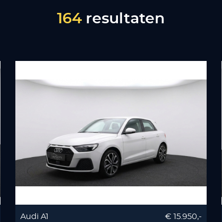
164
resultaten
Audi A1
€ 15.950,-